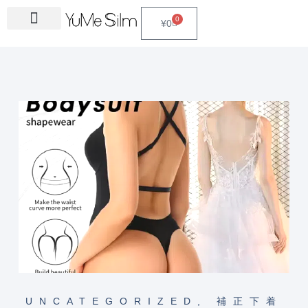
Skip
0
Cart
¥
0
to
content
UNCATEGORIZED
,
補正下着