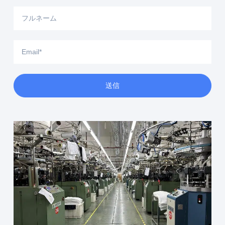
フ
ル
ネ
ー
Email
ム
送信