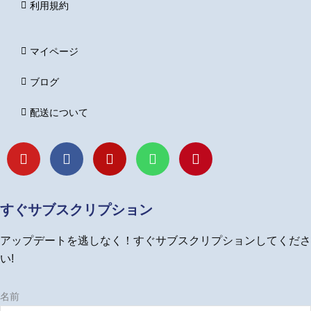
利用規約
マイページ
ブログ
配送について
Y
F
I
L
P
o
a
n
i
i
u
c
s
n
n
t
e
t
e
t
u
b
a
e
すぐサブスクリプション
b
o
g
r
e
o
r
e
アップデートを逃しなく！すぐサブスクリプションしてくださ
k
a
s
m
t
い!
名前