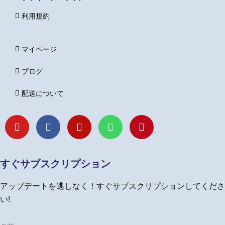
利用規約
マイページ
ブログ
配送について
Y
F
I
L
P
o
a
n
i
i
u
c
s
n
n
t
e
t
e
t
u
b
a
e
すぐサブスクリプション
b
o
g
r
e
o
r
e
アップデートを逃しなく！すぐサブスクリプションしてくださ
k
a
s
m
t
い!