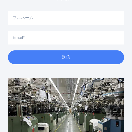
フ
ル
ネ
ー
Email
ム
送信