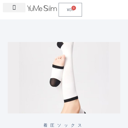
Skip
0
Cart
¥
0
to
content
着圧ソックス