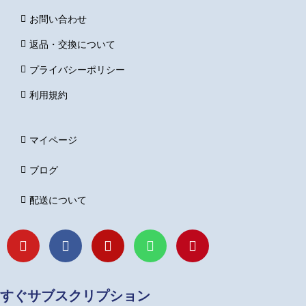
お問い合わせ
返品・交換について
プライバシーポリシー
利用規約
マイページ
ブログ
配送について
Y
F
I
L
P
o
a
n
i
i
u
c
s
n
n
t
e
t
e
t
u
b
a
e
すぐサブスクリプション
b
o
g
r