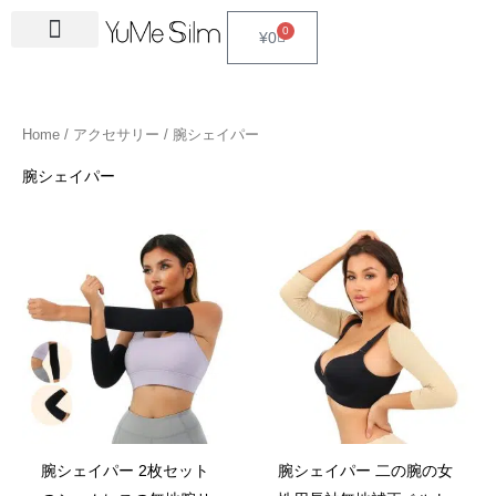
Skip
4
1
9
2
2
6
2
6
3
1
5
3
2
1
4
2
1
3
2
1
6
1
4
2
0
Cart
¥
0
to
5
5
p
3
7
p
4
p
4
8
p
p
p
p
3
5
3
p
4
4
p
4
4
5
content
p
p
r
p
p
r
p
r
p
p
r
r
r
r
p
p
p
r
p
p
r
6
p
p
r
r
o
r
r
o
r
o
r
r
o
o
o
o
r
r
r
o
r
r
o
p
r
r
Home
/
アクセサリー
/ 腕シェイパー
o
o
d
o
o
d
o
d
o
o
d
d
d
d
o
o
o
d
o
o
d
r
o
o
d
d
u
d
d
u
d
u
d
d
u
u
u
u
d
d
d
u
d
d
u
o
d
d
腕シェイパー
u
u
c
u
u
c
u
c
u
u
c
c
c
c
u
u
u
c
u
u
c
d
u
u
c
c
t
c
c
t
c
t
c
c
t
t
t
t
c
c
c
t
c
c
t
u
c
c
t
t
s
t
t
s
t
s
t
t
s
s
s
t
t
t
s
t
t
s
c
t
t
s
s
s
s
s
s
s
s
s
s
s
s
t
s
s
s
腕シェイパー 2枚セット
腕シェイパー 二の腕の女