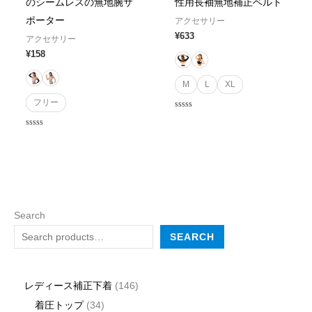
のシームレスの無地腕サ
性用長袖無地補正ベルト
ポーター
アクセサリー
¥
633
アクセサリー
¥
158
M
L
XL
フリー
Rated
0
out
Rated
of
0
5
out
of
5
Search
SEARCH
レディース補正下着
146
着圧トップ
34