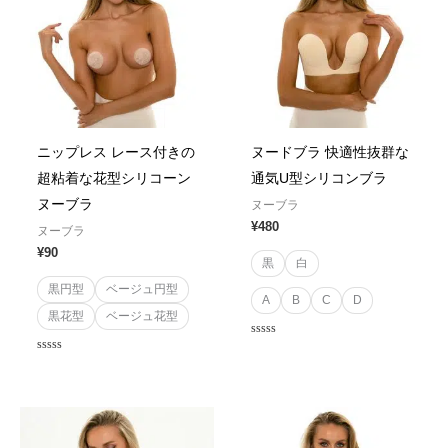
ニップレス レース付きの
ヌードブラ 快適性抜群な
超粘着な花型シリコーン
通気U型シリコンブラ
ヌーブラ
ヌーブラ
¥
480
ヌーブラ
¥
90
黒
白
黒円型
ベージュ円型
A
B
C
D
黒花型
ベージュ花型
Rated
0
Rated
out
0
of
out
5
of
5