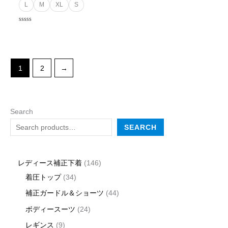
Rated
L
M
XL
S
0
out
of
5
Rated
0
out
of
5
1
2
→
Search
SEARCH
レディース補正下着
146
着圧トップ
34
補正ガードル＆ショーツ
44
ボディースーツ
24
レギンス
9