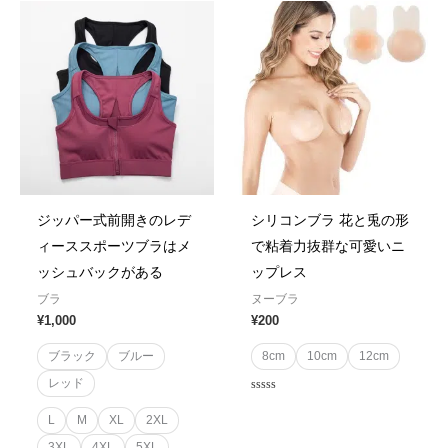
5
5
ジッパー式前開きのレデ
シリコンブラ 花と兎の形
ィーススポーツブラはメ
で粘着力抜群な可愛いニ
ッシュバックがある
ップレス
ブラ
ヌーブラ
¥
1,000
¥
200
ブラック
ブルー
8cm
10cm
12cm
レッド
Rated
0
L
M
XL
2XL
out
of
3XL
4XL
5XL