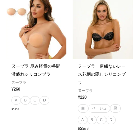
ヌーブラ 厚み軽量の谷間
ヌーブラ 肩紐ないレー
激盛れシリコンブラ
ス花柄の隠しシリコンブ
ラ
ヌーブラ
¥
260
ヌーブラ
¥
220
A
B
C
D
白
ベージュ
黒
Rated
0
A
B
C
D
out
of
5
Rated
5.00