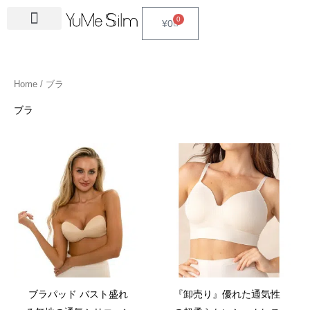
Skip
4
1
9
2
2
6
2
6
3
1
5
3
2
1
4
2
1
3
2
1
6
1
4
2
0
Cart
¥
0
to
5
5
p
3
7
p
4
p
4
8
p
p
p
p
3
5
3
p
4
4
p
4
4
5
content
p
p
r
p
p
r
p
r
p
p
r
r
r
r
p
p
p
r
p
p
r
6
p
p
r
r
o
r
r
o
r
o
r
r
o
o
o
o
r
r
r
o
r
r
o
p
r
r
Home
/ ブラ
o
o
d
o
o
d
o
d
o
o
d
d
d
d
o
o
o
d
o
o
d
r
o
o
d
d
u
d
d
u
d
u
d
d
u
u
u
u
d
d
d
u
d
d
u
o
d
d
ブラ
u
u
c
u
u
c
u
c
u
u
c
c
c
c
u
u
u
c
u
u
c
d
u
u
c
c
t
c
c
t
c
t
c
c
t
t
t
t
c
c
c
t
c
c
t
u
c
c
t
t
s
t
t
s
t
s
t
t
s
s
s
t
t
t
s
t
t
s
c
t
t
s
s
s
s
s
s
s
s
s
s
s
s
t
s
s
s
ブラパッド バスト盛れ
『卸売り』優れた通気性