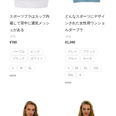
スポーツブラはカップ内
どんなスポーツにデザイ
蔵して背中に通気メッシ
ンされた女性用ワンショ
ュがある
ルダーブラ
ブラ
ブラ
¥
780
¥
1,040
パープル
ピンク
グレー
ブラック
ブラック
ホワイト
ブルー
カーキ
L
M
XL
L
M
XL
2XL
3XL
S
Rated
0
out
Rated
of
0
5
out
of
5