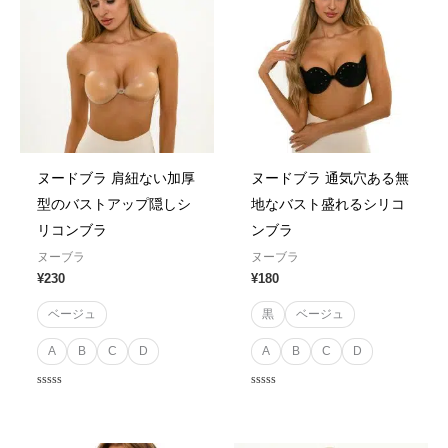
ヌードブラ 肩紐ない加厚
ヌードブラ 通気穴ある無
型のバストアップ隠しシ
地なバスト盛れるシリコ
リコンブラ
ンブラ
ヌーブラ
ヌーブラ
¥
230
¥
180
ベージュ
黒
ベージュ
A
B
C
D
A
B
C
D
Rated
Rated
0
0
out
out
of
of
5
5