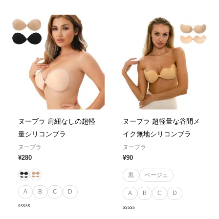
out of 5
ヌーブラ 肩紐なしの超軽
ヌーブラ 超軽量な谷間メ
量シリコンブラ
イク無地シリコンブラ
ヌーブラ
ヌーブラ
¥
280
¥
90
黒
ベージュ
A
B
C
D
A
B
C
D
Rated
Rated