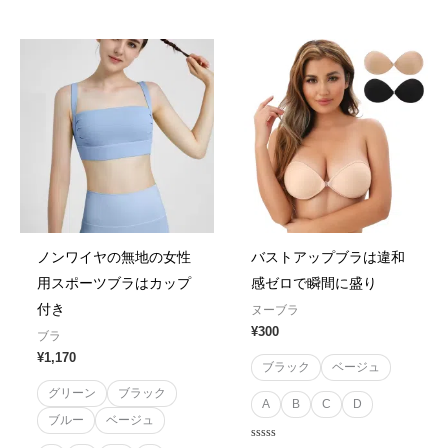
0
0
out
out
of
of
5
5
ノンワイヤの無地の女性
バストアップブラは違和
用スポーツブラはカップ
感ゼロで瞬間に盛り
付き
ヌーブラ
¥
300
ブラ
¥
1,170
ブラック
ベージュ
グリーン
ブラック
A
B
C
D
ブルー
ベージュ