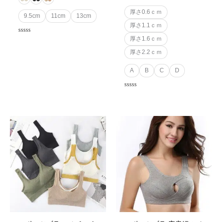
厚さ0.6ｃｍ
9.5cm
11cm
13cm
厚さ1.1ｃｍ
Rated
厚さ1.6ｃｍ
0
out
厚さ2.2ｃｍ
of
5
A
B
C
D
Rated
0
out
of
5