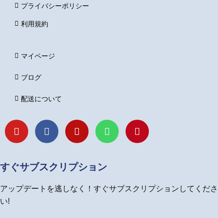
プライバシーポリシー
利用規約
マイページ
ブログ
配送について
Y
F
I
L
P
o
a
n
i
i
u
c
s
n
n
t
e
t
e
t
u
b
a
e
すぐサブスクリプション
b
o
g
r
e
o
r
e
アップデートを逃しなく！すぐサブスクリプションしてくださ
k
a
s
m
t
い!