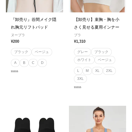
『卸売り』谷間メイク隠
【卸売り】束胸・胸を小
れ胸元リフトパッド
さく見せる夏用インナー
ヌーブラ
ブラ
¥
200
¥
1,310
ブラック
ベージュ
グレー
ブラック
ホワイト
ベージュ
A
B
C
D
L
M
XL
2XL
Rated
3XL
0
out
of
5
Rated
0
out
of
5
Price
range:
¥110
through
¥140