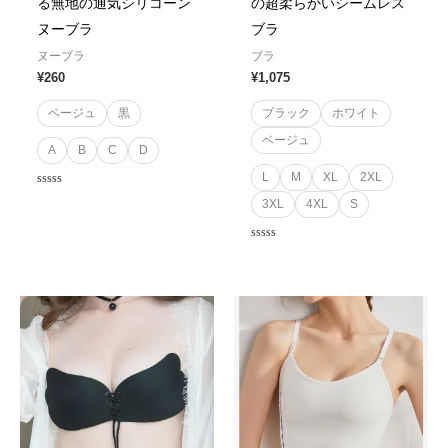
る無地の通気シリコーン
の超柔らかいシームレス
ヌーブラ
ブラ
ヌーブラ
ブラ
¥
260
¥
1,075
ベージュ
黒
ブラック
ホワイト
ベージュ
A
B
C
D
L
M
XL
2XL
Rated
3XL
4XL
S
0
out
of
5
Rated
0
out
of
5