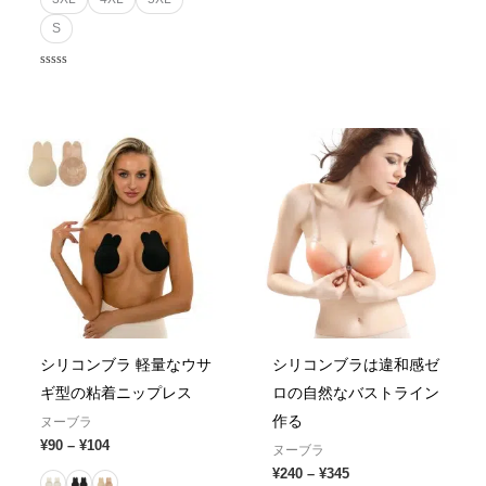
5
S
Rated
0
out
of
5
Price
Price
range:
range:
¥90
¥240
through
through
¥104
¥345
シリコンブラ 軽量なウサ
シリコンブラは違和感ゼ
ギ型の粘着ニップレス
ロの自然なバストライン
作る
ヌーブラ
¥
90
–
¥
104
ヌーブラ
¥
240
–
¥
345