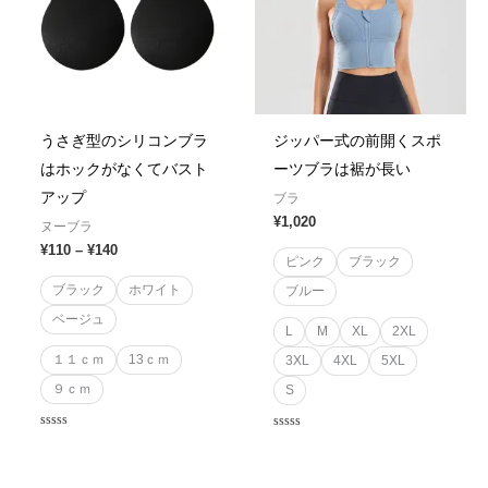
うさぎ型のシリコンブラ
ジッパー式の前開くスポ
はホックがなくてバスト
ーツブラは裾が長い
アップ
ブラ
¥
1,020
ヌーブラ
¥
110
–
¥
140
ピンク
ブラック
ブラック
ホワイト
ブルー
ベージュ
L
M
XL
2XL
１１ｃｍ
13ｃｍ
3XL
4XL
5XL
９ｃｍ
S
Rated
Rated
0
0
out
out
of
of