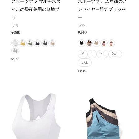
スポーツブラ マルチスタ
スポーツブラ 広肩紐のノ
イルの昼夜兼用の無地ブ
ンワイヤー通気ブラジャ
ラ
ー
ブラ
ブラ
¥
290
¥
340
M
L
XL
2XL
3XL
Rated
0
out
of
Rated
5
0
out
of
5