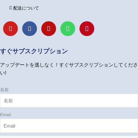
配送について
Y
F
I
L
P
o
a
n
i
i
u
c
s
n
n
t
e
t
e
t
u
b
a
e
すぐサブスクリプション
b
o
g
r
e
o
r
e
アップデートを逃しなく！すぐサブスクリプションしてくださ
k
a
s
m
t
い!
名前
Email