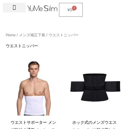
Skip
4
1
9
2
2
6
2
6
3
1
5
3
2
1
4
2
1
3
2
1
6
1
4
2
0
Cart
¥
0
to
5
5
p
3
7
p
4
p
4
8
p
p
p
p
3
5
3
p
4
4
p
4
4
5
content
p
p
r
p
p
r
p
r
p
p
r
r
r
r
p
p
p
r
p
p
r
6
p
p
r
r
o
r
r
o
r
o
r
r
o
o
o
o
r
r
r
o
r
r
o
p
r
r
Home
/
メンズ補正下着
/ ウエストニッバー
o
o
d
o
o
d
o
d
o
o
d
d
d
d
o
o
o
d
o
o
d
r
o
o
d
d
u
d
d
u
d
u
d
d
u
u
u
u
d
d
d
u
d
d
u
o
d
d
ウエストニッバー
u
u
c
u
u
c
u
c
u
u
c
c
c
c
u
u
u
c
u
u
c
d
u
u
c
c
t
c
c
t
c
t
c
c
t
t
t
t
c
c
c
t
c
c
t
u
c
c
t
t
s
t
t
s
t
s
t
t
s
s
s
t
t
t
s
t
t
s
c
t
t
s
s
s
s
s
s
s
s
s
s
s
s
t
s
s
s
ウエストサポーター メン
ホック式のメンズウエス