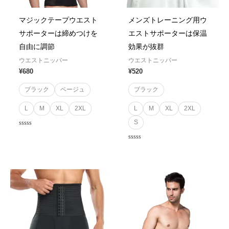
マジックテープウエスト
メンズトレーニング用ウ
サポーターは締めつけを
エストサポーターは保温
自由に調節
効果が抜群
ウエストニッバー
ウエストニッバー
¥
680
¥
520
ブラック
ベージュ
ブラック
L
M
XL
2XL
L
M
XL
2XL
S
Rated
0
out
Rated
of
0
5
out
of
5