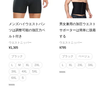
メンズハイウエストパン
男女兼用の加圧ウエスト
ツは調整可能の強圧力ベ
サポーターは簡単に脱着
ルト付き
する
ウエストニッバー
ウエストニッバー
¥
1,305
¥
795
ブラック
ブラック
ベージュ
L
M
XL
2XL
L
XL
2XL
3XL
3XL
4XL
5XL
Rated
6XL
S
0
out
of
5
Rated
0
out
of
5