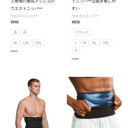
ズ無地の通気メッシュの
トニッパーは脱ぎ着しや
ウエストニッバー
すい
ウエストニッバー
ウエストニッバー
¥
540
¥
830
黒
白
ブラック
M
LXL
2XL
L
M
XL
2XL
S
Rated
0
out
Rated
of
0
5
out
of
5