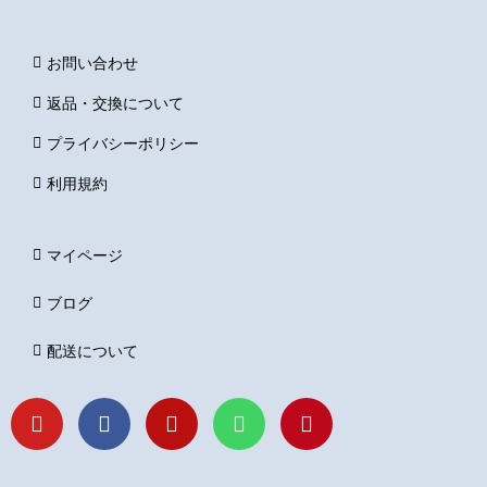
お問い合わせ
返品・交換について
プライバシーポリシー
利用規約
マイページ
ブログ
配送について
Y
F
I
L
P
o
a
n
i
i
u
c
s
n
n
t
e
t
e
t