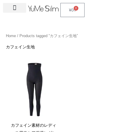
Skip
4
1
9
2
2
6
2
6
3
1
5
3
2
1
4
2
1
3
2
1
6
1
4
2
0
Cart
¥
0
to
5
5
p
3
7
p
4
p
4
8
p
p
p
p
3
5
3
p
4
4
p
4
4
5
content
p
p
r
p
p
r
p
r
p
p
r
r
r
r
p
p
p
r
p
p
r
6
p
p
r
r
o
r
r
o
r
o
r
r
o
o
o
o
r
r
r
o
r
r
o
p
r
r
Home
/ Products tagged “カフェイン生地”
o
o
d
o
o
d
o
d
o
o
d
d
d
d
o
o
o
d
o
o
d
r
o
o
d
d
u
d
d
u
d
u
d
d
u
u
u
u
d
d
d
u
d
d
u
o
d
d
カフェイン生地
u
u
c
u
u
c
u
c
u
u
c
c
c
c
u
u
u
c
u
u
c
d
u
u
c
c
t
c
c
t
c
t
c
c
t
t
t
t
c
c
c
t
c
c
t
u
c
c
t
t
s
t
t
s
t
s
t
t
s
s
s
t
t
t
s
t
t
s
c
t
t
s
s
s
s
s
s
s
s
s
s
s
s
t
s
s
s
カフェイン素材のレディ