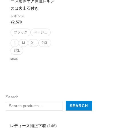
ース用体ケア保温レギン
スは火山石付き
レギンス
¥
2,570
ブラック
ベージュ
L
M
XL
2XL
3XL
Rated
0
out
of
5
Search
SEARCH
レディース補正下着
146