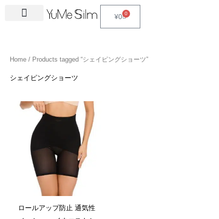
Skip
4
1
9
2
2
6
2
6
3
1
5
3
2
1
4
2
1
3
2
1
6
1
4
2
0
Cart
¥
0
to
5
5
p
3
7
p
4
p
4
8
p
p
p
p
3
5
3
p
4
4
p
4
4
5
content
p
p
r
p
p
r
p
r
p
p
r
r
r
r
p
p
p
r
p
p
r
6
p
p
r
r
o
r
r
o
r
o
r
r
o
o
o
o
r
r
r
o
r
r
o
p
r
r
Home
/ Products tagged “シェイピングショーツ”
o
o
d
o
o
d
o
d
o
o
d
d
d
d
o
o
o
d
o
o
d
r
o
o
d
d
u
d
d
u
d
u
d
d
u
u
u
u
d
d
d
u
d
d
u
o
d
d
シェイピングショーツ
u
u
c
u
u
c
u
c
u
u
c
c
c
c
u
u
u
c
u
u
c
d
u
u
c
c
t
c
c
t
c
t
c
c
t
t
t
t
c
c
c
t
c
c
t
u
c
c
t
t
s
t
t
s
t
s
t
t
s
s
s
t
t
t
s
t
t
s
c
t
t
s
s
s
s
s
s
s
s
s
s
s
s
t
s
s
s
ロールアップ防止 通気性