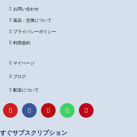
お問い合わせ
返品・交換について
プライバシーポリシー
利用規約
マイページ
ブログ
配送について
Y
F
I
L
P
o
a
n
i
i
u
c
s
n
n
t
e
t
e
t
u
b
a
e
すぐサブスクリプション
b
o
g
r