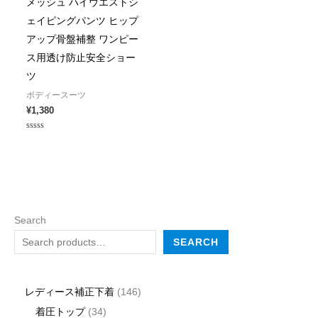
メッシュ ハイウエストシ
ェイピングパンツ ヒップ
アップ骨盤補整 ワンピー
ス用透け防止安全ショー
ツ
ボディースーツ
¥
1,380
Rated
0
out
of
5
Search
SEARCH
レディース補正下着
146
着圧トップ
34