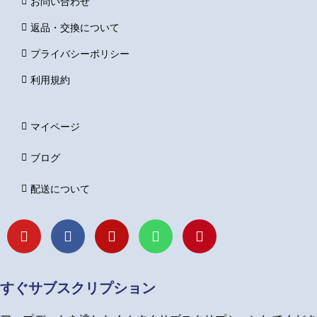
お問い合わせ
返品・交換について
プライバシーポリシー
利用規約
マイページ
ブログ
配送について
Y
F
I
L
P
o
a
n
i
i
u
c
s
n
n
t
e
t
e
t
u
b
a
e
すぐサブスクリプション
b
o
g
r
e
o
r
e