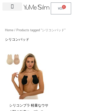
Skip
4
1
9
2
2
6
2
6
3
1
5
3
2
1
4
2
1
3
2
1
6
1
4
2
0
Cart
¥
0
to
5
5
p
3
7
p
4
p
4
8
p
p
p
p
3
5
3
p
4
4
p
4
4
5
content
p
p
r
p
p
r
p
r
p
p
r
r
r
r
p
p
p
r
p
p
r
6
p
p
r
r
o
r
r
o
r
o
r
r
o
o
o
o
r
r
r
o
r
r
o
p
r
r
Home
/ Products tagged “シリコンパッド”
o
o
d
o
o
d
o
d
o
o
d
d
d
d
o
o
o
d
o
o
d
r
o
o
d
d
u
d
d
u
d
u
d
d
u
u
u
u
d
d
d
u
d
d
u
o
d
d
シリコンパッド
u
u
c
u
u
c
u
c
u
u
c
c
c
c
u
u
u
c
u
u
c
d
u
u
c
c
t
c
c
t
c
t
c
c
t
t
t
t
c
c
c
t
c
c
t
u
c
c
Price
range:
t
t
s
t
t
s
t
s
t
t
s
s
s
t
t
t
s
t
t
s
c
t
t
¥90
through
s
s
s
s
s
s
s
s
s
s
s
s
t
s
s
¥104
s
シリコンブラ 軽量なウサ