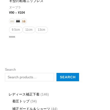
ギ型の粘着ニップレス
ヌーブラ
¥
90
–
¥
104
9.5cm
11cm
13cm
Rated
0
out
of
5
Search
SEARCH
レディース補正下着
146
着圧トップ
34
補正ガードル＆ショーツ
44