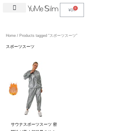
Skip
4
1
9
2
2
6
2
6
3
1
5
3
2
1
4
2
1
3
2
1
6
1
4
2
0
Cart
¥
0
to
5
5
p
3
7
p
4
p
4
8
p
p
p
p
3
5
3
p
4
4
p
4
4
5
content
p
p
r
p
p
r
p
r
p
p
r
r
r
r
p
p
p
r
p
p
r
6
p
p
r
r
o
r
r
o
r
o
r
r
o
o
o
o
r
r
r
o
r
r
o
p
r
r
Home
/ Products tagged “スポーツスーツ”
o
o
d
o
o
d
o
d
o
o
d
d
d
d
o
o
o
d
o
o
d
r
o
o
d
d
u
d
d
u
d
u
d
d
u
u
u
u
d
d
d
u
d
d
u
o
d
d
スポーツスーツ
u
u
c
u
u
c
u
c
u
u
c
c
c
c
u
u
u
c
u
u
c
d
u
u
c
c
t
c
c
t
c
t
c
c
t
t
t
t
c
c
c
t
c
c
t
u
c
c
t
t
s
t
t
s
t
s
t
t
s
s
s
t
t
t
s
t
t
s
c
t
t
s
s
s
s
s
s
s
s
s
s
s
s
t
s
s
s
サウナスポーツスーツ 密