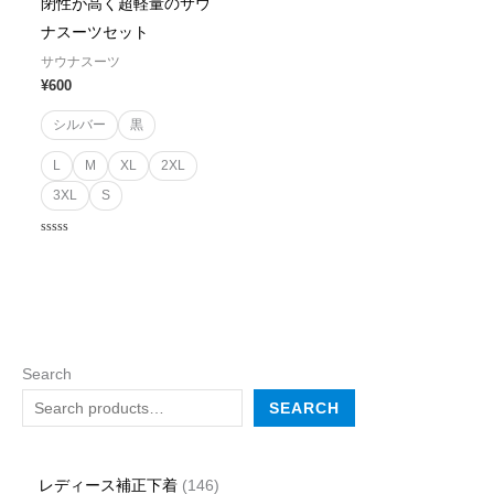
閉性が高く超軽量のサウ
ナスーツセット
サウナスーツ
¥
600
シルバー
黒
L
M
XL
2XL
3XL
S
Rated
0
out
of
5
Search
SEARCH
レディース補正下着
146