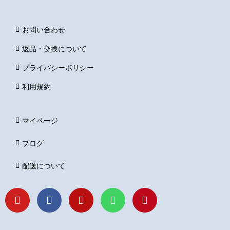
お問い合わせ
返品・交換について
プライバシーポリシー
利用規約
マイページ
ブログ
配送について
Y
F
I
L
P
o
a
n
i
i
u
c
s
n
n
t
e
t
e
t