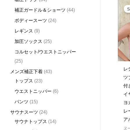
d
d
d
u
d
d
u
d
d
u
d
u
u
u
u
d
d
d
u
d
d
u
o
d
S
補正ガードル＆ショーツ
44
u
u
u
c
u
u
c
u
u
c
u
c
c
c
c
u
u
u
c
u
u
c
d
u
ボディースーツ
24
c
c
c
t
c
c
t
c
c
t
c
t
t
t
t
c
c
c
t
c
c
t
u
c
t
t
t
s
t
t
s
t
t
s
t
s
s
s
t
t
t
s
t
t
s
c
t
レギンス
9
s
s
s
s
s
s
s
s
s
s
s
s
s
t
s
加圧ソックス
25
s
コルセット/ウエストニッパー
25
レ
メンズ補正下着
43
ツ
トップス
23
付
ウエストニッバー
6
イ
パンツ
15
ヨ
レ
サウナスーツ
24
ア
サウナトップス
14
ヌ