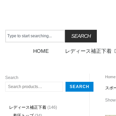
Skip
to
content
Search
SEARCH
HOME
レディース補正下着
Home
2
4
1
9
2
2
6
3
1
6
2
5
3
2
1
2
1
4
3
2
1
6
1
4
Search
5
5
5
p
3
7
p
4
8
p
4
p
p
p
p
5
3
3
p
4
4
p
4
4
SEARCH
スポ
p
p
p
r
p
p
r
p
p
r
p
r
r
r
r
p
p
p
r
p
p
r
6
p
Showi
r
r
r
o
r
r
o
r
r
o
r
o
o
o
o
r
r
r
o
r
r
o
p
r
レディース補正下着
146
o
o
o
d
o
o
d
o
o
d
o
d
d
d
d
o
o
o
d
o
o
d
r
o
着圧トップ
34