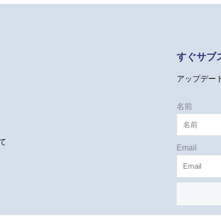
すぐサブ
アップデー
名前
て
Email