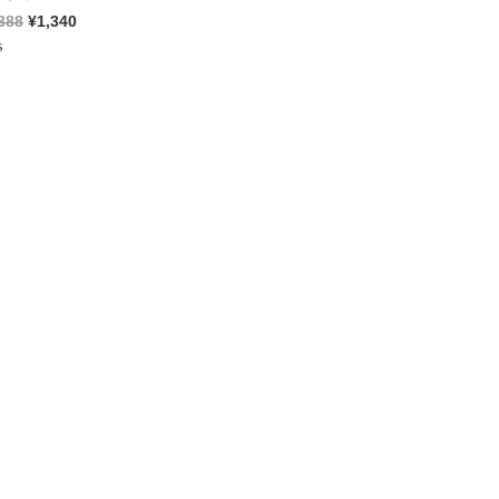
388
¥
1,340
ed