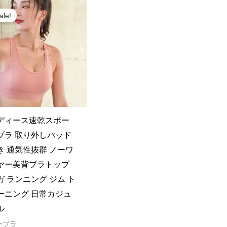
Original
Current
price
price
ale!
was:
is:
¥1,388.
¥1,340.
ディース速乾スポー
ブラ 取り外しパッド
き 通気性抜群 ノーワ
ヤー美背ブラトップ
ガ ランニング ジム ト
ーニング 日常カジュ
ル
ーブラ