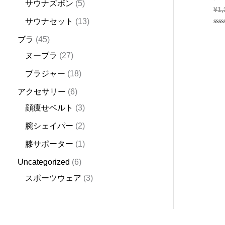
サウナズボン
5
¥
1,
サウナセット
13
Rat
0
ブラ
45
out
of
ヌーブラ
27
5
ブラジャー
18
アクセサリー
6
顔痩せベルト
3
腕シェイパー
2
膝サポーター
1
Uncategorized
6
スポーツウェア
3