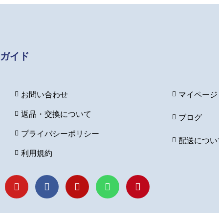
ガイド
お問い合わせ
マイページ
返品・交換について
ブログ
プライバシーポリシー
配送につい
利用規約
Y
F
I
L
P
o
a
n
i
i
u
c
s
n
n
t
e
t
e
t
u
b
a
e