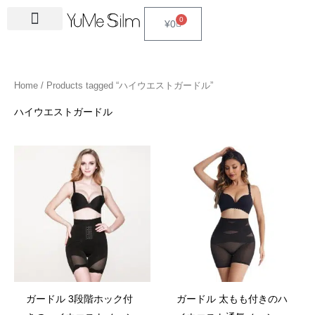
Skip
4
1
9
2
2
6
2
6
3
1
5
3
2
1
4
2
1
3
2
1
6
1
4
2
0
Cart
¥
0
to
5
5
p
3
7
p
4
p
4
8
p
p
p
p
3
5
3
p
4
4
p
4
4
5
content
p
p
r
p
p
r
p
r
p
p
r
r
r
r
p
p
p
r
p
p
r
6
p
p
r
r
o
r
r
o
r
o
r
r
o
o
o
o
r
r
r
o
r
r
o
p
r
r
Home
/ Products tagged “ハイウエストガードル”
o
o
d
o
o
d
o
d
o
o
d
d
d
d
o
o
o
d
o
o
d
r
o
o
d
d
u
d
d
u
d
u
d
d
u
u
u
u
d
d
d
u
d
d
u
o
d
d
ハイウエストガードル
u
u
c
u
u
c
u
c
u
u
c
c
c
c
u
u
u
c
u
u
c
d
u
u
c
c
t
c
c
t
c
t
c
c
t
t
t
t
c
c
c
t
c
c
t
u
c
c
t
t
s
t
t
s
t
s
t
t
s
s
s
t
t
t
s
t
t
s
c
t
t
s
s
s
s
s
s
s
s
s
s
s
s
t
s
s
s
ガードル 3段階ホック付
ガードル 太もも付きのハ