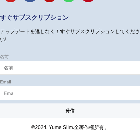
u
c
s
n
n
t
e
t
e
t
u
b
a
e
すぐサブスクリプション
b
o
g
r
e
o
r
e
アップデートを逃しなく！すぐサブスクリプションしてくださ
k
a
s
m
t
い!
名前
Email
発信
©2024. Yume Silm.全著作権所有。