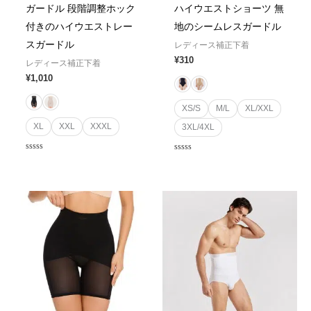
ガードル 段階調整ホック
ハイウエストショーツ 無
付きのハイウエストレー
地のシームレスガードル
スガードル
レディース補正下着
¥
310
レディース補正下着
¥
1,010
XS/S
M/L
XL/XXL
XL
XXL
XXXL
3XL/4XL
Rated
Rated
0
0
out
out
of
of
5
5