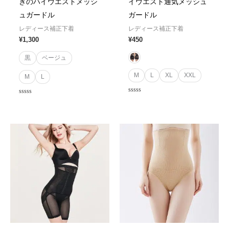
きのハイウエストメッシ
イウエスト通気メッシュ
ュガードル
ガードル
レディース補正下着
レディース補正下着
¥
1,300
¥
450
黒
ベージュ
M
L
XL
XXL
M
L
Rated
Rated
0
0
out
out
of
of
5
5