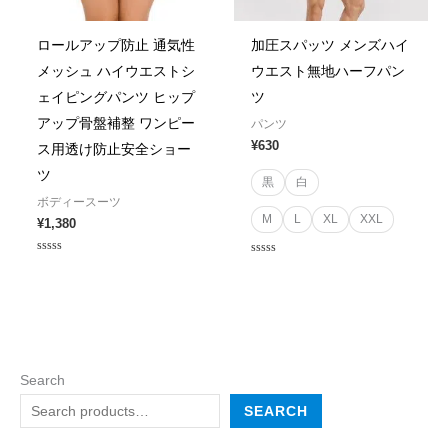
ロールアップ防止 通気性
加圧スパッツ メンズハイ
メッシュ ハイウエストシ
ウエスト無地ハーフパン
ェイピングパンツ ヒップ
ツ
アップ骨盤補整 ワンピー
パンツ
¥
630
ス用透け防止安全ショー
ツ
黒
白
ボディースーツ
M
L
XL
XXL
¥
1,380
Rated
Rated
0
0
out
out
of
of
5
5
Search
SEARCH