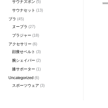
サウナズボン
5
Rat
サウナセット
13
0
out
of
ブラ
45
5
ヌーブラ
27
ブラジャー
18
アクセサリー
6
顔痩せベルト
3
腕シェイパー
2
膝サポーター
1
Uncategorized
6
スポーツウェア
3