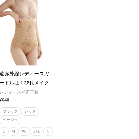
遠赤外線レディースガ
ードルはくびれメイク
レディース補正下着
¥
640
ブラック
レッド
ベージュ
L
M
XL
2XL
S