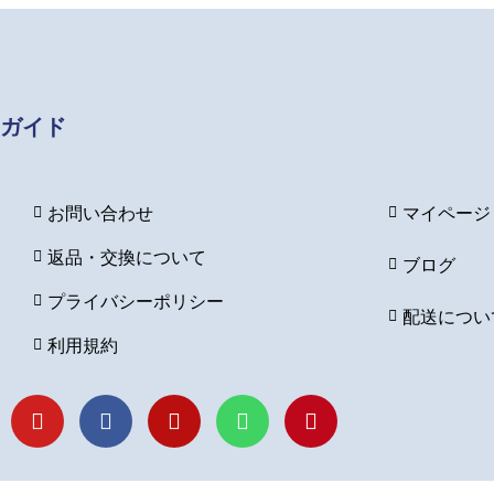
ガイド
お問い合わせ
マイページ
返品・交換について
ブログ
プライバシーポリシー
配送につい
利用規約
Y
F
I
L
P
o
a
n
i
i
u
c
s
n
n
t
e
t
e
t
u
b
a
e