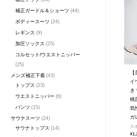
d
d
d
u
d
d
u
d
d
u
d
u
u
u
u
d
d
d
u
d
d
u
o
d
補正ガードル＆ショーツ
44
u
u
u
c
u
u
c
u
u
c
u
c
c
c
c
u
u
u
c
u
u
c
d
u
ボディースーツ
24
c
c
c
t
c
c
t
c
c
t
c
t
t
t
t
c
c
c
t
c
c
t
u
c
t
t
t
s
t
t
s
t
t
s
t
s
s
s
t
t
t
s
t
t
s
c
t
レギンス
9
s
s
s
s
s
s
s
s
s
s
s
s
s
t
s
加圧ソックス
25
s
コルセット/ウエストニッパー
25
【
メンズ補正下着
43
イ
トップス
23
き
ウエストニッバー
6
桃
パンツ
15
気
ガ
サウナスーツ
24
ス
サウナトップス
14
¥
1,