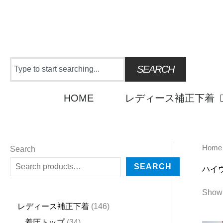
Skip
to
content
Search
SEARCH
HOME
レディース補正下着
Home
2
4
1
9
2
2
6
3
1
6
2
5
3
2
1
2
1
4
3
2
1
6
1
4
Search
5
5
5
p
3
7
p
4
8
p
4
p
p
p
p
5
3
3
p
4
4
p
4
4
SEARCH
ハイ
p
p
p
r
p
p
r
p
p
r
p
r
r
r
r
p
p
p
r
p
p
r
6
p
Showi
r
r
r
o
r
r
o
r
r
o
r
o
o
o
o
r
r
r
o
r
r
o
p
r
レディース補正下着
146
o
o
o
d
o
o
d
o
o
d
o
d
d
d
d
o
o
o
d
o
o
d
r
o
着圧トップ
34