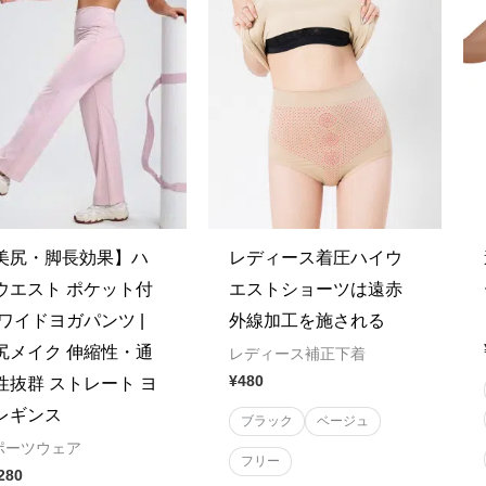
美尻・脚長効果】ハ
レディース着圧ハイウ
ウエスト ポケット付
エストショーツは遠赤
 ワイドヨガパンツ |
外線加工を施される
尻メイク 伸縮性・通
レディース補正下着
¥
480
性抜群 ストレート ヨ
レギンス
ブラック
ベージュ
ポーツウェア
フリー
280