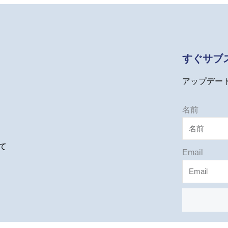
すぐサブ
アップデー
名前
て
Email