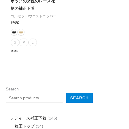
ボックの女性のレース花
柄の補正下着
コルセット/ウエストニッパー
¥
482
S
M
L
Rated
0
out
of
5
Search
SEARCH
レディース補正下着
146
着圧トップ
34