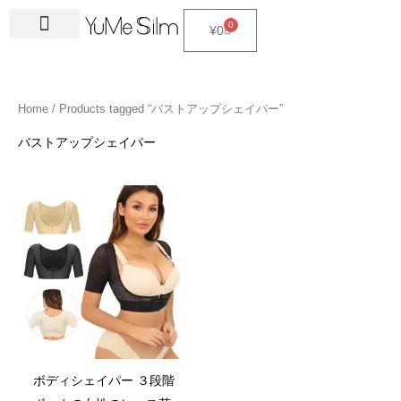
Skip
4
1
9
2
2
6
2
6
3
1
5
3
2
1
4
2
1
3
2
1
6
1
4
2
0
Cart
¥
0
to
5
5
p
3
7
p
4
p
4
8
p
p
p
p
3
5
3
p
4
4
p
4
4
5
content
p
p
r
p
p
r
p
r
p
p
r
r
r
r
p
p
p
r
p
p
r
6
p
p
r
r
o
r
r
o
r
o
r
r
o
o
o
o
r
r
r
o
r
r
o
p
r
r
Home
/ Products tagged “バストアップシェイパー”
o
o
d
o
o
d
o
d
o
o
d
d
d
d
o
o
o
d
o
o
d
r
o
o
d
d
u
d
d
u
d
u
d
d
u
u
u
u
d
d
d
u
d
d
u
o
d
d
バストアップシェイパー
u
u
c
u
u
c
u
c
u
u
c
c
c
c
u
u
u
c
u
u
c
d
u
u
c
c
t
c
c
t
c
t
c
c
t
t
t
t
c
c
c
t
c
c
t
u
c
c
t
t
s
t
t
s
t
s
t
t
s
s
s
t
t
t
s
t
t
s
c
t
t
s
s
s
s
s
s
s
s
s
s
s
s
t
s
s
s
ボディシェイパー ３段階