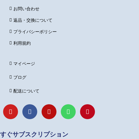
お問い合わせ
返品・交換について
プライバシーポリシー
利用規約
マイページ
ブログ
配送について
Y
F
I
L
P
o
a
n
i
i
u
c
s
n
n
t
e
t
e
t
u
b
a
e
すぐサブスクリプション
b
o
g
r