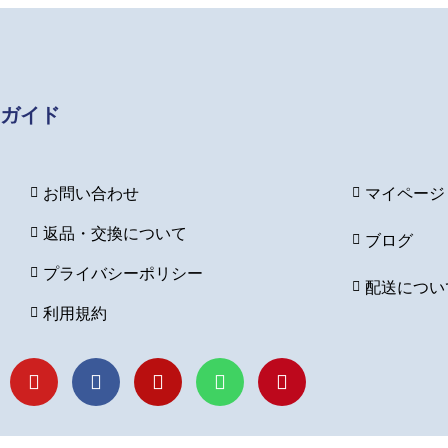
ガイド
お問い合わせ
マイページ
返品・交換について
ブログ
プライバシーポリシー
配送につい
利用規約
Y
F
I
L
P
o
a
n
i
i
u
c
s
n
n
t
e
t
e
t
u
b
a
e