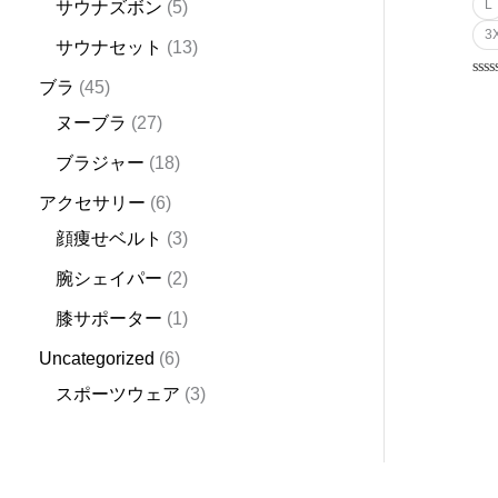
L
サウナズボン
5
3
サウナセット
13
ブラ
45
Rat
0
out
ヌーブラ
27
of
5
ブラジャー
18
アクセサリー
6
顔痩せベルト
3
腕シェイパー
2
膝サポーター
1
Uncategorized
6
スポーツウェア
3