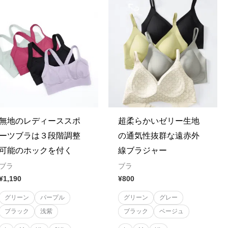
無地のレディーススポ
超柔らかいゼリー生地
ーツブラは３段階調整
の通気性抜群な遠赤外
可能のホックを付く
線ブラジャー
ブラ
ブラ
¥
1,190
¥
800
グリーン
パープル
グリーン
グレー
ブラック
浅紫
ブラック
ベージュ