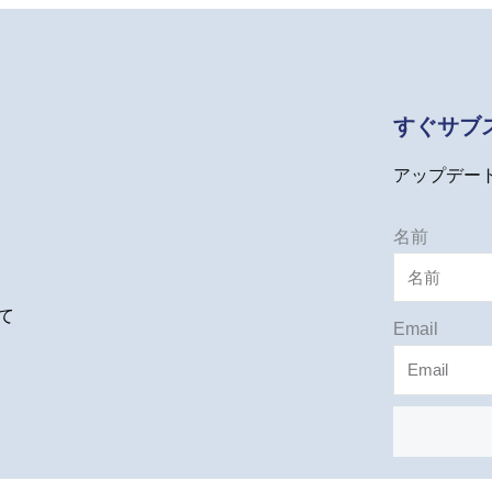
すぐサブ
アップデー
名前
て
Email