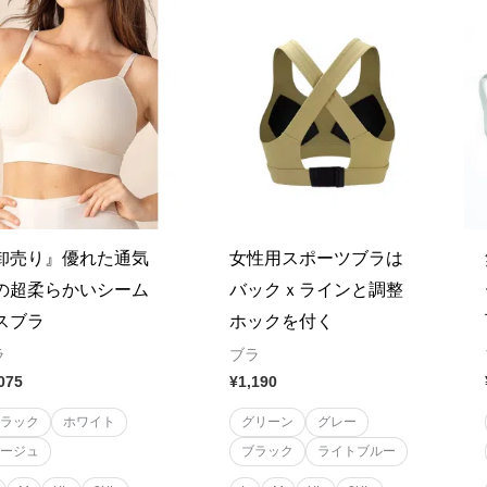
卸売り』優れた通気
女性用スポーツブラは
の超柔らかいシーム
バックｘラインと調整
スブラ
ホックを付く
ラ
ブラ
075
¥
1,190
ブラック
ホワイト
グリーン
グレー
ベージュ
ブラック
ライトブルー