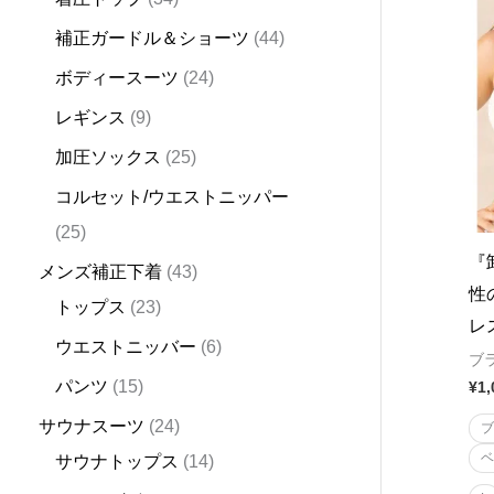
d
d
d
u
d
d
u
d
d
u
d
u
u
u
u
d
d
d
u
d
d
u
o
d
補正ガードル＆ショーツ
44
u
u
u
c
u
u
c
u
u
c
u
c
c
c
c
u
u
u
c
u
u
c
d
u
ボディースーツ
24
c
c
c
t
c
c
t
c
c
t
c
t
t
t
t
c
c
c
t
c
c
t
u
c
t
t
t
s
t
t
s
t
t
s
t
s
s
s
t
t
t
s
t
t
s
c
t
レギンス
9
s
s
s
s
s
s
s
s
s
s
s
s
s
t
s
加圧ソックス
25
s
コルセット/ウエストニッパー
25
『
メンズ補正下着
43
性
トップス
23
レ
ウエストニッバー
6
ブ
パンツ
15
¥
1,
サウナスーツ
24
サウナトップス
14