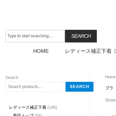
Skip
to
content
Search
SEARCH
HOME
レディース補正下着
Home
2
4
1
9
2
2
6
3
1
6
2
5
3
2
1
2
1
4
3
2
1
6
1
4
Search
5
5
5
p
3
7
p
4
8
p
4
p
p
p
p
5
3
3
p
4
4
p
4
4
SEARCH
ブラ
p
p
p
r
p
p
r
p
p
r
p
r
r
r
r
p
p
p
r
p
p
r
6
p
Showi
r
r
r
o
r
r
o
r
r
o
r
o
o
o
o
r
r
r
o
r
r
o
p
r
レディース補正下着
146
o
o
o
d
o
o
d
o
o
d
o
d
d
d
d
o
o
o
d
o
o
d
r
o
着圧トップ
34