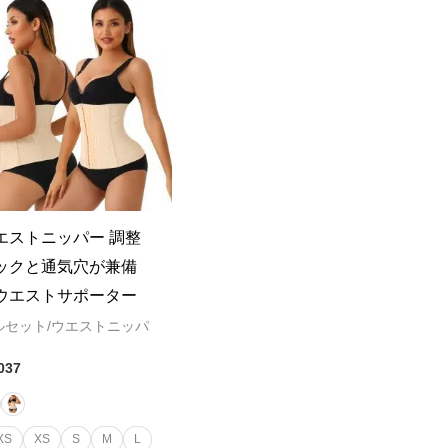
エストニッパー 調整
ックと通気穴が兼備
ウエストサポーター
ルセット/ウエストニッパ
037
XS
XS
S
M
L