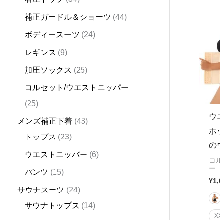
d
d
d
u
d
d
u
d
d
u
d
u
u
u
u
d
d
d
u
d
d
u
o
d
補正ガードル＆ショーツ
44
u
u
u
c
u
u
c
u
u
c
u
c
c
c
c
u
u
u
c
u
u
c
d
u
ボディースーツ
24
c
c
c
t
c
c
t
c
c
t
c
t
t
t
t
c
c
c
t
c
c
t
u
c
t
t
t
s
t
t
s
t
t
s
t
s
s
s
t
t
t
s
t
t
s
c
t
レギンス
9
s
s
s
s
s
s
s
s
s
s
s
s
s
t
s
加圧ソックス
25
s
コルセット/ウエストニッパー
25
ウ
メンズ補正下着
43
ホ
トップス
23
の
ウエストニッバー
6
コ
ー
パンツ
15
¥
1,
サウナスーツ
24
サウナトップス
14
X