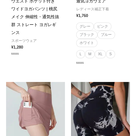
ウエスト ポケット付き
通気ヨガウェア
ワイドヨガパンツ | 桃尻
レディース補正下着
¥
1,760
メイク 伸縮性・通気性抜
群 ストレート ヨガレギ
グレー
ピンク
ンス
ブラック
ブルー
スポーツウェア
ホワイト
¥
1,280
L
M
XL
S
Rated
0
out
Rated
of
0
5
out
of
5