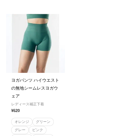
Rated
0
out
of
5
ヨガパンツ ハイウエスト
の無地シームレスヨガウ
ェア
レディース補正下着
¥
620
オレンジ
グリーン
グレー
ピンク