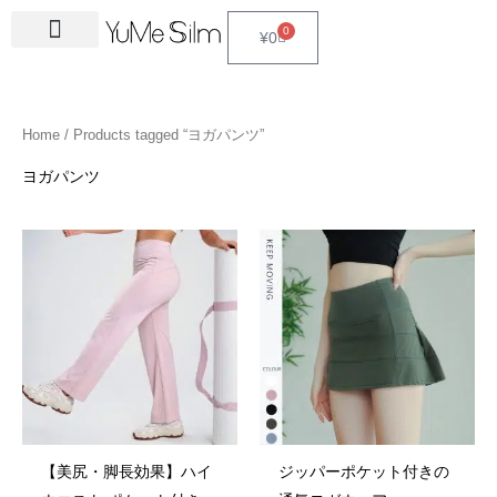
Skip
4
1
9
2
2
6
2
6
3
1
5
3
2
1
4
2
1
3
2
1
6
1
4
2
0
Cart
¥
0
to
5
5
p
3
7
p
4
p
4
8
p
p
p
p
3
5
3
p
4
4
p
4
4
5
content
p
p
r
p
p
r
p
r
p
p
r
r
r
r
p
p
p
r
p
p
r
6
p
p
r
r
o
r
r
o
r
o
r
r
o
o
o
o
r
r
r
o
r
r
o
p
r
r
Home
/ Products tagged “ヨガパンツ”
o
o
d
o
o
d
o
d
o
o
d
d
d
d
o
o
o
d
o
o
d
r
o
o
d
d
u
d
d
u
d
u
d
d
u
u
u
u
d
d
d
u
d
d
u
o
d
d
ヨガパンツ
u
u
c
u
u
c
u
c
u
u
c
c
c
c
u
u
u
c
u
u
c
d
u
u
c
c
t
c
c
t
c
t
c
c
t
t
t
t
c
c
c
t
c
c
t
u
c
c
t
t
s
t
t
s
t
s
t
t
s
s
s
t
t
t
s
t
t
s
c
t
t
s
s
s
s
s
s
s
s
s
s
s
s
t
s
s
s
【美尻・脚長効果】ハイ
ジッパーポケット付きの