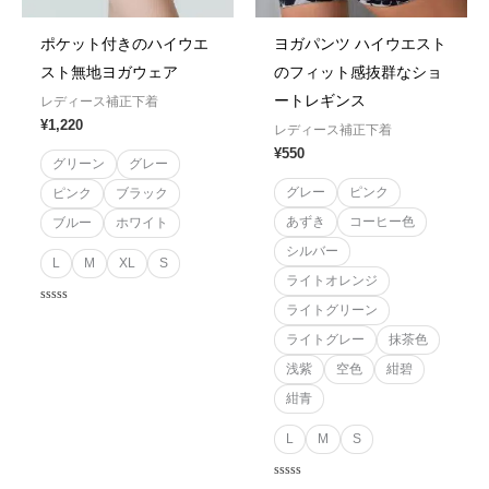
ポケット付きのハイウエ
ヨガパンツ ハイウエスト
スト無地ヨガウェア
のフィット感抜群なショ
ートレギンス
レディース補正下着
¥
1,220
レディース補正下着
¥
550
グリーン
グレー
グレー
ピンク
ピンク
ブラック
あずき
コーヒー色
ブルー
ホワイト
シルバー
L
M
XL
S
ライトオレンジ
ライトグリーン
Rated
0
out
ライトグレー
抹茶色
of
5
浅紫
空色
紺碧
紺青
L
M
S