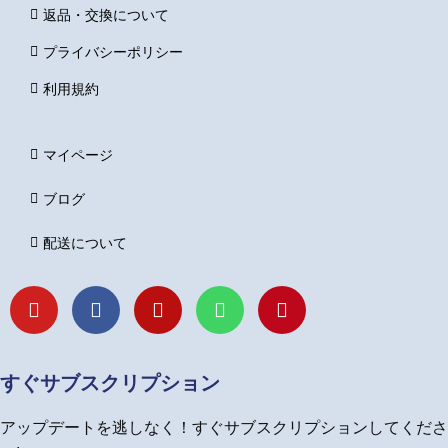
返品・交換について
プライバシーポリシー
利用規約
マイページ
ブログ
配送について
Y
F
I
L
P
o
a
n
i
i
u
c
s
n
n
t
e
t
e
t
u
b
a
e
すぐサブスクリプション
b
o
g
r
e
o
r
e
アップデートを逃しなく！すぐサブスクリプションしてくださ
k
a
s