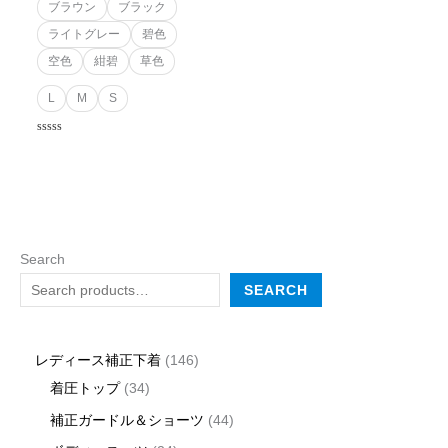
ブラウン
ブラック
ライトグレー
碧色
空色
紺碧
草色
L
M
S
Rated
0
out
of
5
Search
SEARCH
レディース補正下着
146
着圧トップ
34
補正ガードル＆ショーツ
44