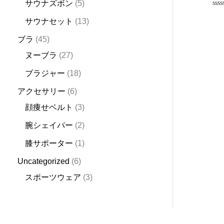
サウナズボン
5
Rat
0
サウナセット
13
out
of
ブラ
45
5
ヌーブラ
27
ブラジャー
18
アクセサリー
6
顔痩せベルト
3
腕シェイパー
2
膝サポーター
1
Uncategorized
6
スポーツウェア
3