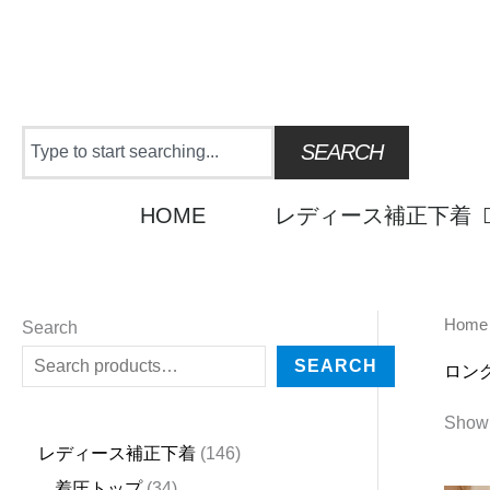
Skip
to
content
Search
SEARCH
HOME
レディース補正下着
Home
2
4
1
9
2
2
6
3
1
6
2
5
3
2
1
2
1
4
3
2
1
6
1
4
Search
5
5
5
p
3
7
p
4
8
p
4
p
p
p
p
5
3
3
p
4
4
p
4
4
SEARCH
ロン
p
p
p
r
p
p
r
p
p
r
p
r
r
r
r
p
p
p
r
p
p
r
6
p
Showi
r
r
r
o
r
r
o
r
r
o
r
o
o
o
o
r
r
r
o
r
r
o
p
r
レディース補正下着
146
o
o
o
d
o
o
d
o
o
d
o
d
d
d
d
o
o
o
d
o
o
d
r
o
着圧トップ
34