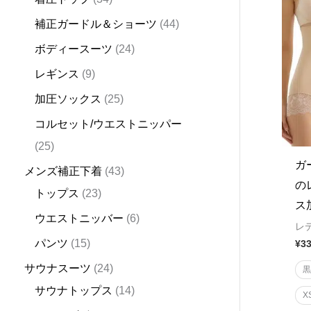
d
d
d
u
d
d
u
d
d
u
d
u
u
u
u
d
d
d
u
d
d
u
o
d
補正ガードル＆ショーツ
44
u
u
u
c
u
u
c
u
u
c
u
c
c
c
c
u
u
u
c
u
u
c
d
u
ボディースーツ
24
c
c
c
t
c
c
t
c
c
t
c
t
t
t
t
c
c
c
t
c
c
t
u
c
t
t
t
s
t
t
s
t
t
s
t
s
s
s
t
t
t
s
t
t
s
c
t
レギンス
9
s
s
s
s
s
s
s
s
s
s
s
s
s
t
s
加圧ソックス
25
s
コルセット/ウエストニッパー
25
ガ
メンズ補正下着
43
の
トップス
23
ス
ウエストニッバー
6
レ
パンツ
15
¥
3
サウナスーツ
24
サウナトップス
14
X