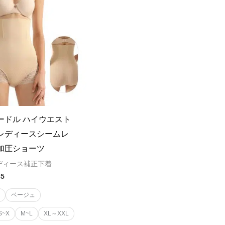
ードル ハイウエスト
レディースシームレ
加圧ショーツ
ディース補正下着
35
黒
ベージュ
S~X
M~L
XL～XXL