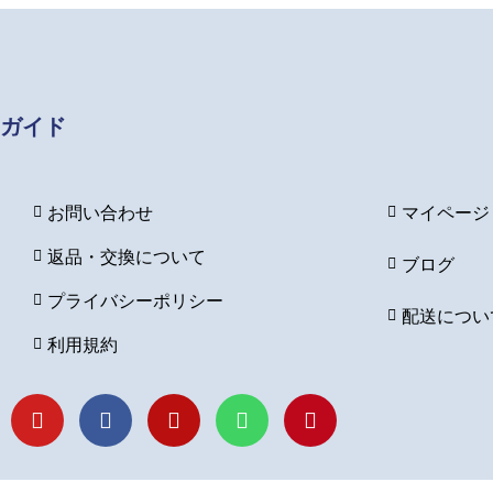
ガイド
お問い合わせ
マイページ
返品・交換について
ブログ
プライバシーポリシー
配送につい
利用規約
Y
F
I
L
P
o
a
n
i
i
u
c
s
n
n
t
e
t
e
t
u
b
a
e