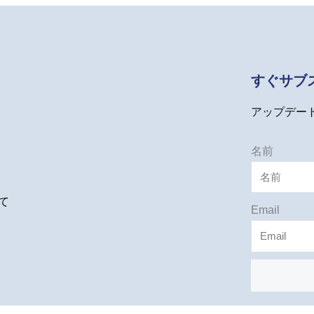
すぐサブ
アップデー
名前
て
Email