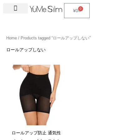
Skip
4
1
9
2
2
6
2
6
3
1
5
3
2
1
4
2
1
3
2
1
6
1
4
2
0
Cart
¥
0
to
5
5
p
3
7
p
4
p
4
8
p
p
p
p
3
5
3
p
4
4
p
4
4
5
content
p
p
r
p
p
r
p
r
p
p
r
r
r
r
p
p
p
r
p
p
r
6
p
p
r
r
o
r
r
o
r
o
r
r
o
o
o
o
r
r
r
o
r
r
o
p
r
r
Home
/ Products tagged “ロールアップしない”
o
o
d
o
o
d
o
d
o
o
d
d
d
d
o
o
o
d
o
o
d
r
o
o
d
d
u
d
d
u
d
u
d
d
u
u
u
u
d
d
d
u
d
d
u
o
d
d
ロールアップしない
u
u
c
u
u
c
u
c
u
u
c
c
c
c
u
u
u
c
u
u
c
d
u
u
c
c
t
c
c
t
c
t
c
c
t
t
t
t
c
c
c
t
c
c
t
u
c
c
t
t
s
t
t
s
t
s
t
t
s
s
s
t
t
t
s
t
t
s
c
t
t
s
s
s
s
s
s
s
s
s
s
s
s
t
s
s
s
ロールアップ防止 通気性