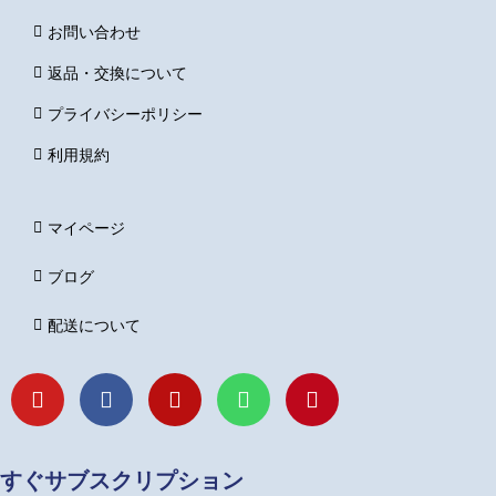
お問い合わせ
返品・交換について
プライバシーポリシー
利用規約
マイページ
ブログ
配送について
Y
F
I
L
P
o
a
n
i
i
u
c
s
n
n
t
e
t
e
t
u
b
a
e
すぐサブスクリプション
b
o
g
r