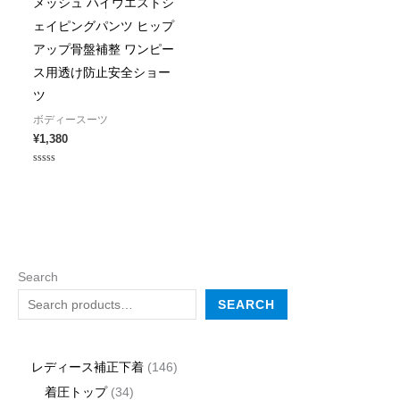
メッシュ ハイウエストシ
ェイピングパンツ ヒップ
アップ骨盤補整 ワンピー
ス用透け防止安全ショー
ツ
ボディースーツ
¥
1,380
Rated
0
out
of
5
Search
SEARCH
レディース補正下着
146
着圧トップ
34