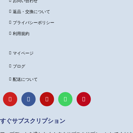
お問い合わせ
返品・交換について
プライバシーポリシー
利用規約
マイページ
ブログ
配送について
Y
F
I
L
P
o
a
n
i
i
u
c
s
n
n
t
e
t
e
t
u
b
a
e
すぐサブスクリプション
b
o
g
r
e
o
r
e