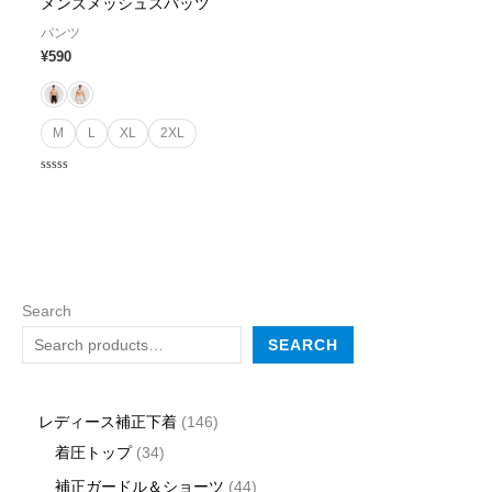
メンズメッシュスパッツ
パンツ
¥
590
M
L
XL
2XL
Rated
0
out
of
5
Search
SEARCH
レディース補正下着
146
着圧トップ
34
補正ガードル＆ショーツ
44