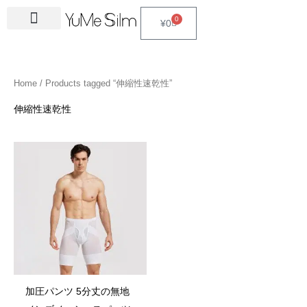
Skip
4
1
9
2
2
6
2
6
3
1
5
3
2
1
4
2
1
3
2
1
6
1
4
2
0
Cart
¥
0
to
5
5
p
3
7
p
4
p
4
8
p
p
p
p
3
5
3
p
4
4
p
4
4
5
content
p
p
r
p
p
r
p
r
p
p
r
r
r
r
p
p
p
r
p
p
r
6
p
p
r
r
o
r
r
o
r
o
r
r
o
o
o
o
r
r
r
o
r
r
o
p
r
r
Home
/ Products tagged “伸縮性速乾性”
o
o
d
o
o
d
o
d
o
o
d
d
d
d
o
o
o
d
o
o
d
r
o
o
d
d
u
d
d
u
d
u
d
d
u
u
u
u
d
d
d
u
d
d
u
o
d
d
伸縮性速乾性
u
u
c
u
u
c
u
c
u
u
c
c
c
c
u
u
u
c
u
u
c
d
u
u
c
c
t
c
c
t
c
t
c
c
t
t
t
t
c
c
c
t
c
c
t
u
c
c
t
t
s
t
t
s
t
s
t
t
s
s
s
t
t
t
s
t
t
s
c
t
t
s
s
s
s
s
s
s
s
s
s
s
s
t
s
s
s
加圧パンツ 5分丈の無地