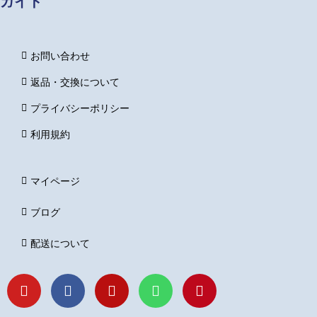
ガイド
お問い合わせ
返品・交換について
プライバシーポリシー
利用規約
マイページ
ブログ
配送について
Y
F
I
L
P
o
a
n
i
i
u
c
s
n
n