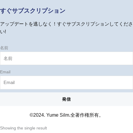
t
e
t
e
t
u
b
a
e
すぐサブスクリプション
b
o
g
r
e
o
r
e
アップデートを逃しなく！すぐサブスクリプションしてくださ
k
a
s
m
t
い!
名前
Email
発信
©2024. Yume Silm.全著作権所有。
Showing the single result