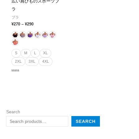
広い肩ひものスポーツブ
ラ
ブラ
¥
270
–
¥
290
S
M
L
XL
2XL
3XL
4XL
Rated
0
out
of
5
Search
SEARCH