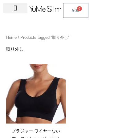
Skip
4
1
9
2
2
6
2
6
3
1
5
3
2
1
4
2
1
3
2
1
6
1
4
2
0
Cart
¥
0
to
5
5
p
3
7
p
4
p
4
8
p
p
p
p
3
5
3
p
4
4
p
4
4
5
content
p
p
r
p
p
r
p
r
p
p
r
r
r
r
p
p
p
r
p
p
r
6
p
p
r
r
o
r
r
o
r
o
r
r
o
o
o
o
r
r
r
o
r
r
o
p
r
r
Home
/ Products tagged “取り外し”
o
o
d
o
o
d
o
d
o
o
d
d
d
d
o
o
o
d
o
o
d
r
o
o
d
d
u
d
d
u
d
u
d
d
u
u
u
u
d
d
d
u
d
d
u
o
d
d
取り外し
u
u
c
u
u
c
u
c
u
u
c
c
c
c
u
u
u
c
u
u
c
d
u
u
c
c
t
c
c
t
c
t
c
c
t
t
t
t
c
c
c
t
c
c
t
u
c
c
Price
range:
t
t
s
t
t
s
t
s
t
t
s
s
s
t
t
t
s
t
t
s
c
t
t
¥270
through
s
s
s
s
s
s
s
s
s
s
s
s
t
s
s
¥290
s
ブラジャー ワイヤーない