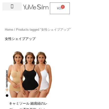
Skip
4
1
9
2
2
6
2
6
3
1
5
3
2
1
4
2
1
3
2
1
6
1
4
2
0
Cart
¥
0
to
5
5
p
3
7
p
4
p
4
8
p
p
p
p
3
5
3
p
4
4
p
4
4
5
content
p
p
r
p
p
r
p
r
p
p
r
r
r
r
p
p
p
r
p
p
r
6
p
p
r
r
o
r
r
o
r
o
r
r
o
o
o
o
r
r
r
o
r
r
o
p
r
r
Home
/ Products tagged “女性シェイプアップ”
o
o
d
o
o
d
o
d
o
o
d
d
d
d
o
o
o
d
o
o
d
r
o
o
d
d
u
d
d
u
d
u
d
d
u
u
u
u
d
d
d
u
d
d
u
o
d
d
女性シェイプアップ
u
u
c
u
u
c
u
c
u
u
c
c
c
c
u
u
u
c
u
u
c
d
u
u
c
c
t
c
c
t
c
t
c
c
t
t
t
t
c
c
c
t
c
c
t
u
c
c
t
t
s
t
t
s
t
s
t
t
s
s
s
t
t
t
s
t
t
s
c
t
t
s
s
s
s
s
s
s
s
s
s
s
s
t
s
s
s
キャミソール 細肩紐のレ