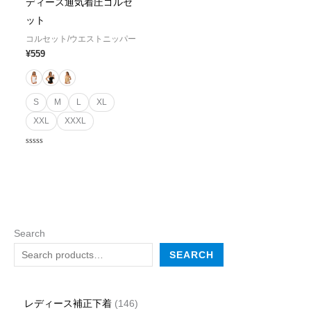
ディース通気着圧ゴルセ
ット
コルセット/ウエストニッパー
¥
559
S
M
L
XL
XXL
XXXL
Rated
0
out
of
5
Search
SEARCH
レディース補正下着
146