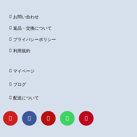
お問い合わせ
返品・交換について
プライバシーポリシー
利用規約
マイページ
ブログ
配送について
Y
F
I
L
P
o
a
n
i
i
u
c
s
n
n
t
e
t
e
t