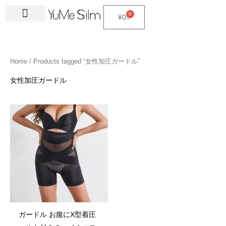
Skip
4
1
9
2
2
6
2
6
3
1
5
3
2
1
4
2
1
3
2
1
6
1
4
2
0
Cart
¥
0
to
5
5
p
3
7
p
4
p
4
8
p
p
p
p
3
5
3
p
4
4
p
4
4
5
content
p
p
r
p
p
r
p
r
p
p
r
r
r
r
p
p
p
r
p
p
r
6
p
p
r
r
o
r
r
o
r
o
r
r
o
o
o
o
r
r
r
o
r
r
o
p
r
r
Home
/ Products tagged “女性加圧ガードル”
o
o
d
o
o
d
o
d
o
o
d
d
d
d
o
o
o
d
o
o
d
r
o
o
d
d
u
d
d
u
d
u
d
d
u
u
u
u
d
d
d
u
d
d
u
o
d
d
女性加圧ガードル
u
u
c
u
u
c
u
c
u
u
c
c
c
c
u
u
u
c
u
u
c
d
u
u
c
c
t
c
c
t
c
t
c
c
t
t
t
t
c
c
c
t
c
c
t
u
c
c
t
t
s
t
t
s
t
s
t
t
s
s
s
t
t
t
s
t
t
s
c
t
t
s
s
s
s
s
s
s
s
s
s
s
s
t
s
s
s
ガードル お腹にX型着圧