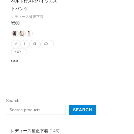
べルト付きのハイウエス
トパンツ
レディース補正下着
¥
500
M
L
XL
XXL
XXXL
Rated
0
out
of
5
Search
SEARCH
レディース補正下着
146