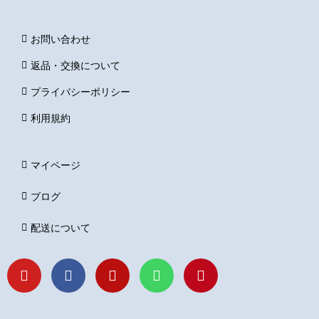
お問い合わせ
返品・交換について
プライバシーポリシー
利用規約
マイページ
ブログ
配送について
Y
F
I
L
P
o
a
n
i
i
u
c
s
n
n
t
e
t
e
t