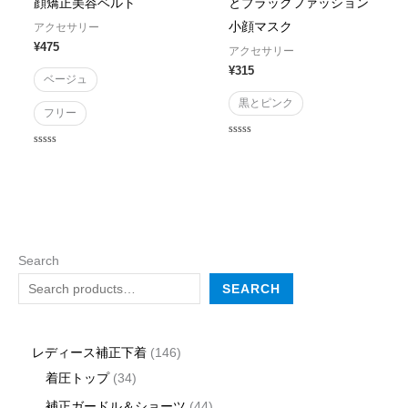
顔矯正美容ベルト
とブラックファッション
小顔マスク
アクセサリー
¥
475
アクセサリー
¥
315
ベージュ
黒とピンク
フリー
Rated
Rated
0
0
out
out
of
of
5
5
Search
SEARCH
レディース補正下着
146
着圧トップ
34
補正ガードル＆ショーツ
44