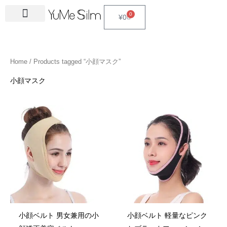
Skip
4
1
9
2
2
6
2
6
3
1
5
3
2
1
4
2
1
3
2
1
6
1
4
2
0
Cart
¥
0
to
5
5
p
3
7
p
4
p
4
8
p
p
p
p
3
5
3
p
4
4
p
4
4
5
content
p
p
r
p
p
r
p
r
p
p
r
r
r
r
p
p
p
r
p
p
r
6
p
p
r
r
o
r
r
o
r
o
r
r
o
o
o
o
r
r
r
o
r
r
o
p
r
r
Home
/ Products tagged “小顔マスク”
o
o
d
o
o
d
o
d
o
o
d
d
d
d
o
o
o
d
o
o
d
r
o
o
d
d
u
d
d
u
d
u
d
d
u
u
u
u
d
d
d
u
d
d
u
o
d
d
小顔マスク
u
u
c
u
u
c
u
c
u
u
c
c
c
c
u
u
u
c
u
u
c
d
u
u
c
c
t
c
c
t
c
t
c
c
t
t
t
t
c
c
c
t
c
c
t
u
c
c
t
t
s
t
t
s
t
s
t
t
s
s
s
t
t
t
s
t
t
s
c
t
t
s
s
s
s
s
s
s
s
s
s
s
s
t
s
s
s
小顔ベルト 男女兼用の小
小顔ベルト 軽量なピンク