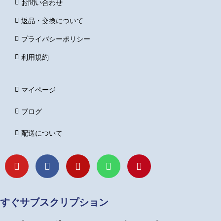
お問い合わせ
返品・交換について
プライバシーポリシー
利用規約
マイページ
ブログ
配送について
Y
F
I
L
P
o
a
n
i
i
u
c
s
n
n
t
e
t
e
t
u
b
a
e
すぐサブスクリプション
b
o
g
r
e
o
r
e