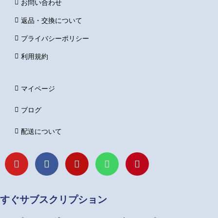
お問い合わせ
返品・交換について
プライバシーポリシー
利用規約
マイページ
ブログ
配送について
Y
F
I
L
P
o
a
n
i
i
u
c
s
n
n
t
e
t
e
t
u
b
a
e
すぐサブスクリプション
b
o
g
r
e
o
r
e