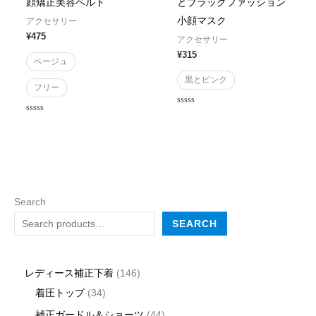
顔矯正美容ベルト
とブラックファッション
小顔マスク
アクセサリー
¥
475
アクセサリー
¥
315
ベージュ
黒とピンク
フリー
Rated
Rated
0
0
out
out
of
of
5
5
Search
SEARCH
レディース補正下着
146
着圧トップ
34
補正ガードル＆ショーツ
44