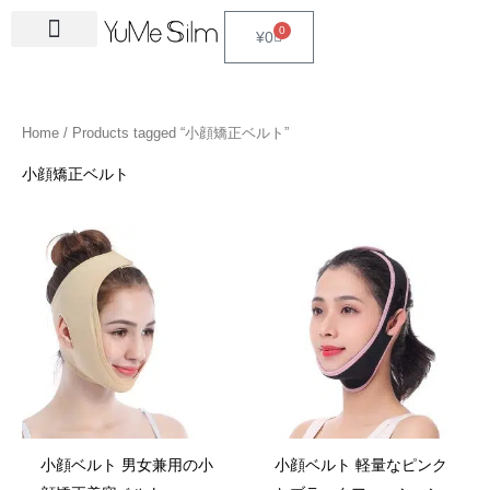
Skip
4
1
9
2
2
6
2
6
3
1
5
3
2
1
4
2
1
3
2
1
6
1
4
2
0
Cart
¥
0
to
5
5
p
3
7
p
4
p
4
8
p
p
p
p
3
5
3
p
4
4
p
4
4
5
content
p
p
r
p
p
r
p
r
p
p
r
r
r
r
p
p
p
r
p
p
r
6
p
p
r
r
o
r
r
o
r
o
r
r
o
o
o
o
r
r
r
o
r
r
o
p
r
r
Home
/ Products tagged “小顔矯正ベルト”
o
o
d
o
o
d
o
d
o
o
d
d
d
d
o
o
o
d
o
o
d
r
o
o
d
d
u
d
d
u
d
u
d
d
u
u
u
u
d
d
d
u
d
d
u
o
d
d
小顔矯正ベルト
u
u
c
u
u
c
u
c
u
u
c
c
c
c
u
u
u
c
u
u
c
d
u
u
c
c
t
c
c
t
c
t
c
c
t
t
t
t
c
c
c
t
c
c
t
u
c
c
t
t
s
t
t
s
t
s
t
t
s
s
s
t
t
t
s
t
t
s
c
t
t
s
s
s
s
s
s
s
s
s
s
s
s
t
s
s
s
小顔ベルト 男女兼用の小
小顔ベルト 軽量なピンク