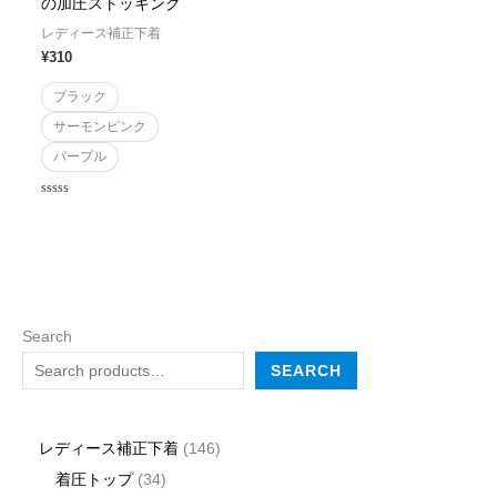
の加圧ストッキング
レディース補正下着
¥
310
ブラック
サーモンピンク
パープル
Rated
0
out
of
5
Search
SEARCH
レディース補正下着
146
着圧トップ
34