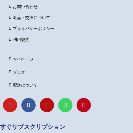
お問い合わせ
返品・交換について
プライバシーポリシー
利用規約
マイページ
ブログ
配送について
Y
F
I
L
P
o
a
n
i
i
u
c
s
n
n
t
e
t
e
t
u
b
a
e
すぐサブスクリプション
b
o
g
r