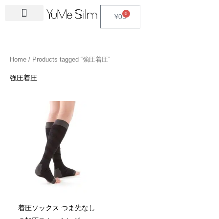
Skip
4
1
9
2
2
6
2
6
3
1
5
3
2
1
4
2
1
3
2
1
6
1
4
2
0
Cart
¥
0
to
5
5
p
3
7
p
4
p
4
8
p
p
p
p
3
5
3
p
4
4
p
4
4
5
content
p
p
r
p
p
r
p
r
p
p
r
r
r
r
p
p
p
r
p
p
r
6
p
p
r
r
o
r
r
o
r
o
r
r
o
o
o
o
r
r
r
o
r
r
o
p
r
r
Home
/ Products tagged “強圧着圧”
o
o
d
o
o
d
o
d
o
o
d
d
d
d
o
o
o
d
o
o
d
r
o
o
d
d
u
d
d
u
d
u
d
d
u
u
u
u
d
d
d
u
d
d
u
o
d
d
強圧着圧
u
u
c
u
u
c
u
c
u
u
c
c
c
c
u
u
u
c
u
u
c
d
u
u
c
c
t
c
c
t
c
t
c
c
t
t
t
t
c
c
c
t
c
c
t
u
c
c
t
t
s
t
t
s
t
s
t
t
s
s
s
t
t
t
s
t
t
s
c
t
t
s
s
s
s
s
s
s
s
s
s
s
s
t
s
s
s
着圧ソックス つま先なし