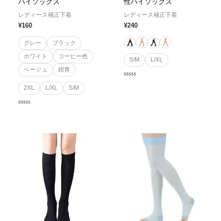
ハイソックス
性ハイソックス
レディース補正下着
レディース補正下着
¥
160
¥
240
グレー
ブラック
ホワイト
コーヒー色
S/M
L/XL
ベージュ
紺青
Rated
2XL
L/XL
S/M
0
out
of
5
Rated
0
out
of
5