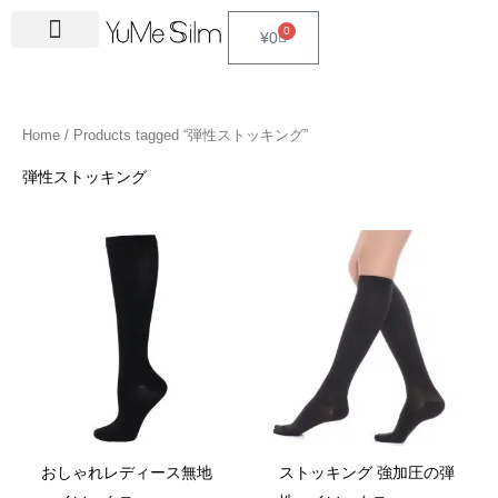
Skip
4
1
9
2
2
6
2
6
3
1
5
3
2
1
4
2
1
3
2
1
6
1
4
2
0
Cart
¥
0
to
5
5
p
3
7
p
4
p
4
8
p
p
p
p
3
5
3
p
4
4
p
4
4
5
content
p
p
r
p
p
r
p
r
p
p
r
r
r
r
p
p
p
r
p
p
r
6
p
p
r
r
o
r
r
o
r
o
r
r
o
o
o
o
r
r
r
o
r
r
o
p
r
r
Home
/ Products tagged “弾性ストッキング”
o
o
d
o
o
d
o
d
o
o
d
d
d
d
o
o
o
d
o
o
d
r
o
o
d
d
u
d
d
u
d
u
d
d
u
u
u
u
d
d
d
u
d
d
u
o
d
d
弾性ストッキング
u
u
c
u
u
c
u
c
u
u
c
c
c
c
u
u
u
c
u
u
c
d
u
u
c
c
t
c
c
t
c
t
c
c
t
t
t
t
c
c
c
t
c
c
t
u
c
c
t
t
s
t
t
s
t
s
t
t
s
s
s
t
t
t
s
t
t
s
c
t
t
s
s
s
s
s
s
s
s
s
s
s
s
t
s
s
s
おしゃれレディース無地
ストッキング 強加圧の弾