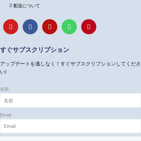
配送について
Y
F
I
L
P
o
a
n
i
i
u
c
s
n
n
t
e
t
e
t
u
b
a
e
すぐサブスクリプション
b
o
g
r
e
o
r
e
アップデートを逃しなく！すぐサブスクリプションしてくださ
k
a
s
m
t
い!
名前
Email