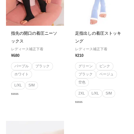
指先の開口の着圧ニーソ
足指出しの着圧ストッキ
ックス
ング
レディース補正下着
レディース補正下着
¥
680
¥
210
パープル
ブラック
グリーン
ピンク
ホワイト
ブラック
ベージュ
空色
L/XL
S/M
2XL
L/XL
S/M
Rated
0
out
Rated
of
0
5
out
of
5