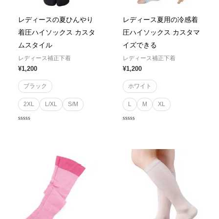
レディースの夏ひんやり
レディース夏用の冷感着
着圧ハイソックス カスタ
圧ハイソックス カスタマ
ムスタイル
イズできる
レディース補正下着
レディース補正下着
¥
1,200
¥
1,200
ブラック
ホワイト
2XL
L/XL
S/M
L
M
XL
Rated
Rated
0
0
out
out
of
of
5
5