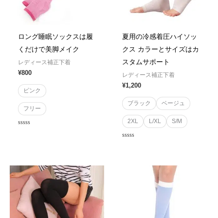
ロング睡眠ソックスは履
夏用の冷感着圧ハイソッ
くだけで美脚メイク
クス カラーとサイズはカ
スタムサポート
レディース補正下着
¥
800
レディース補正下着
¥
1,200
ピンク
ブラック
ベージュ
フリー
2XL
L/XL
S/M
Rated
0
out
Rated
of
0
5
out
of
5