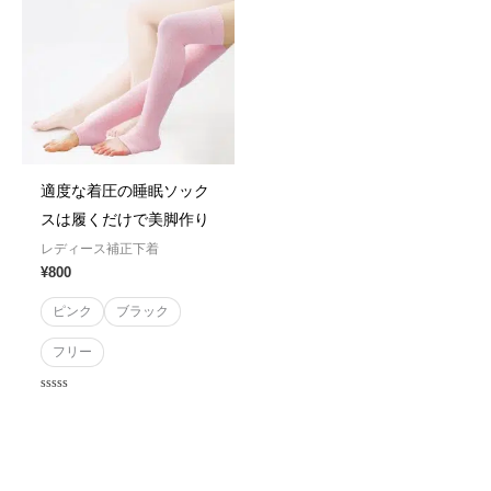
適度な着圧の睡眠ソック
スは履くだけで美脚作り
レディース補正下着
¥
800
ピンク
ブラック
フリー
Rated
0
out
of
5