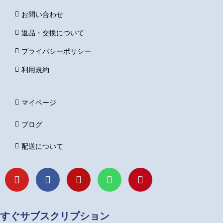
お問い合わせ
返品・交換について
プライバシーポリシー
利用規約
マイページ
ブログ
配送について
Y
F
I
L
P
o
a
n
i
i
u
c
s
n
n
t
e
t
e
t
u
b
a
e
すぐサブスクリプション
b
o
g
r