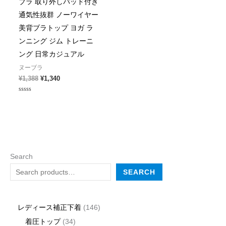
ブラ 取り外しパッド付き
通気性抜群 ノーワイヤー
美背ブラトップ ヨガ ラ
ンニング ジム トレーニ
ング 日常カジュアル
ヌーブラ
¥
1,388
¥
1,340
Rated
0
out
of
5
Search
SEARCH
レディース補正下着
146
着圧トップ
34