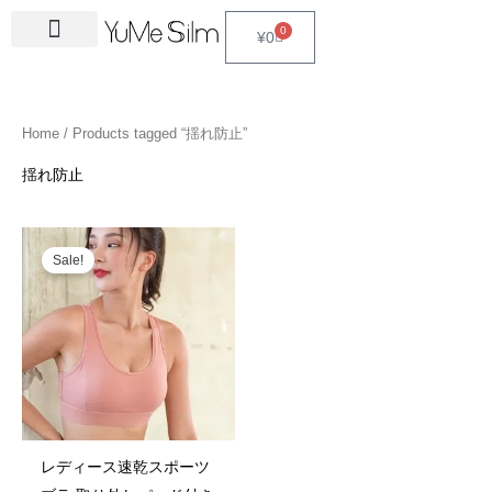
Skip
4
1
9
2
2
6
2
6
3
1
5
3
2
1
4
2
1
3
2
1
6
1
4
2
0
Cart
¥
0
to
5
5
p
3
7
p
4
p
4
8
p
p
p
p
3
5
3
p
4
4
p
4
4
5
content
p
p
r
p
p
r
p
r
p
p
r
r
r
r
p
p
p
r
p
p
r
6
p
p
r
r
o
r
r
o
r
o
r
r
o
o
o
o
r
r
r
o
r
r
o
p
r
r
Home
/ Products tagged “揺れ防止”
o
o
d
o
o
d
o
d
o
o
d
d
d
d
o
o
o
d
o
o
d
r
o
o
d
d
u
d
d
u
d
u
d
d
u
u
u
u
d
d
d
u
d
d
u
o
d
d
揺れ防止
u
u
c
u
u
c
u
c
u
u
c
c
c
c
u
u
u
c
u
u
c
d
u
u
c
c
t
c
c
t
c
t
c
c
t
t
t
t
c
c
c
t
c
c
t
u
c
c
Original
Current
price
price
t
t
s
t
t
s
t
s
t
t
s
s
s
t
t
t
s
t
t
s
c
t
t
Sale!
was:
is:
¥1,388.
¥1,340.
s
s
s
s
s
s
s
s
s
s
s
s
t
s
s
s
レディース速乾スポーツ