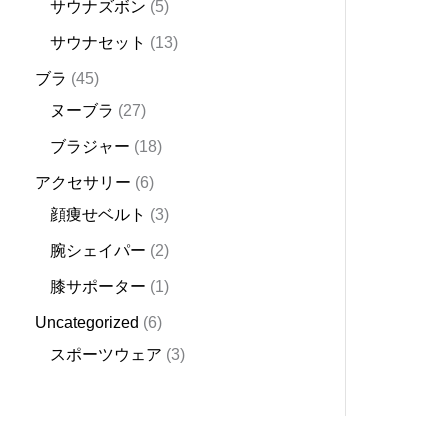
0
サウナズボン
5
out
of
サウナセット
13
5
ブラ
45
ヌーブラ
27
ブラジャー
18
アクセサリー
6
顔痩せベルト
3
腕シェイパー
2
膝サポーター
1
Uncategorized
6
スポーツウェア
3