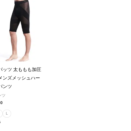
パッツ 太ももも加圧
メンズメッシュハー
パンツ
ンツ
00
L
ed