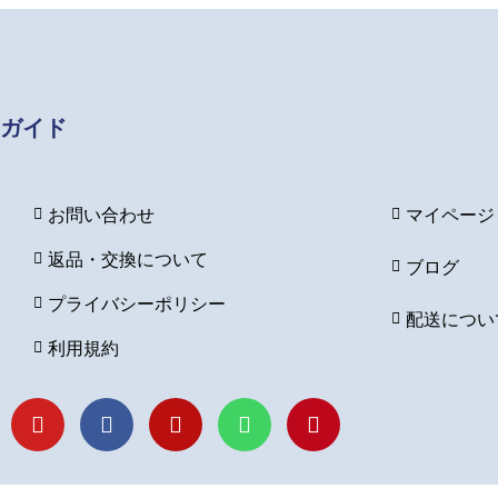
ガイド
お問い合わせ
マイページ
返品・交換について
ブログ
プライバシーポリシー
配送につい
利用規約
Y
F
I
L
P
o
a
n
i
i
u
c
s
n
n
t
e
t
e
t
u
b
a
e