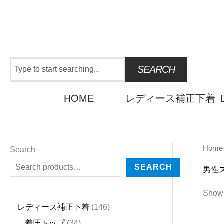
Skip
to
content
Search
SEARCH
HOME
レディース補正下着
Home
2
4
1
9
2
2
6
3
1
6
2
5
3
2
1
2
1
4
3
2
1
6
1
4
Search
5
5
5
p
3
7
p
4
8
p
4
p
p
p
p
5
3
3
p
4
4
p
4
4
SEARCH
男性
p
p
p
r
p
p
r
p
p
r
p
r
r
r
r
p
p
p
r
p
p
r
6
p
Showi
r
r
r
o
r
r
o
r
r
o
r
o
o
o
o
r
r
r
o
r
r
o
p
r
レディース補正下着
146
o
o
o
d
o
o
d
o
o
d
o
d
d
d
d
o
o
o
d
o
o
d
r
o
着圧トップ
34