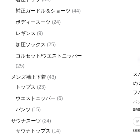
d
d
d
u
d
d
u
d
d
u
d
u
u
u
u
d
d
d
u
d
d
u
o
d
補正ガードル＆ショーツ
44
u
u
u
c
u
u
c
u
u
c
u
c
c
c
c
u
u
u
c
u
u
c
d
u
ボディースーツ
24
c
c
c
t
c
c
t
c
c
t
c
t
t
t
t
c
c
c
t
c
c
t
u
c
t
t
t
s
t
t
s
t
t
s
t
s
s
s
t
t
t
s
t
t
s
c
t
レギンス
9
s
s
s
s
s
s
s
s
s
s
s
s
s
t
s
加圧ソックス
25
s
コルセット/ウエストニッパー
25
ス
メンズ補正下着
43
の
トップス
23
フ
ウエストニッバー
6
パ
パンツ
15
¥
9
サウナスーツ
24
M
サウナトップス
14
Rat