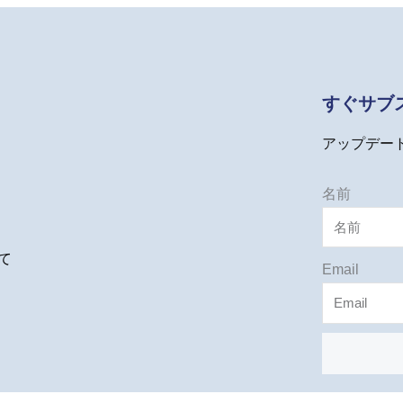
すぐサブ
アップデー
名前
て
Email