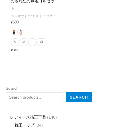
の広肩紐の無地ゴルセッ
ト
コルセット/ウエストニッパー
¥
609
S
M
L
XL
Rated
0
out
of
5
Search
SEARCH
レディース補正下着
146
着圧トップ
34