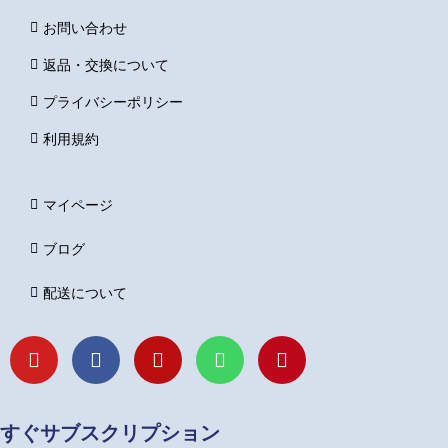
お問い合わせ
返品・交換について
プライバシーポリシー
利用規約
マイページ
ブログ
配送について
Y
F
I
L
P
o
a
n
i
i
u
c
s
n
n
t
e
t
e
t
u
b
a
e
すぐサブスクリプション
b
o
g
r