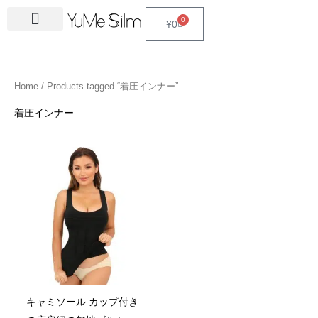
Skip
4
1
9
2
2
6
2
6
3
1
5
3
2
1
4
2
1
3
2
1
6
1
4
2
0
Cart
¥
0
to
5
5
p
3
7
p
4
p
4
8
p
p
p
p
3
5
3
p
4
4
p
4
4
5
content
p
p
r
p
p
r
p
r
p
p
r
r
r
r
p
p
p
r
p
p
r
6
p
p
r
r
o
r
r
o
r
o
r
r
o
o
o
o
r
r
r
o
r
r
o
p
r
r
Home
/ Products tagged “着圧インナー”
o
o
d
o
o
d
o
d
o
o
d
d
d
d
o
o
o
d
o
o
d
r
o
o
d
d
u
d
d
u
d
u
d
d
u
u
u
u
d
d
d
u
d
d
u
o
d
d
着圧インナー
u
u
c
u
u
c
u
c
u
u
c
c
c
c
u
u
u
c
u
u
c
d
u
u
c
c
t
c
c
t
c
t
c
c
t
t
t
t
c
c
c
t
c
c
t
u
c
c
t
t
s
t
t
s
t
s
t
t
s
s
s
t
t
t
s
t
t
s
c
t
t
s
s
s
s
s
s
s
s
s
s
s
s
t
s
s
s
キャミソール カップ付き