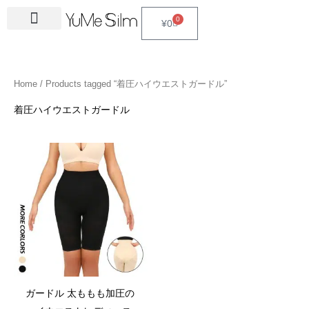
Skip
4
1
9
2
2
6
2
6
3
1
5
3
2
1
4
2
1
3
2
1
6
1
4
2
0
Cart
¥
0
to
5
5
p
3
7
p
4
p
4
8
p
p
p
p
3
5
3
p
4
4
p
4
4
5
content
p
p
r
p
p
r
p
r
p
p
r
r
r
r
p
p
p
r
p
p
r
6
p
p
r
r
o
r
r
o
r
o
r
r
o
o
o
o
r
r
r
o
r
r
o
p
r
r
Home
/ Products tagged “着圧ハイウエストガードル”
o
o
d
o
o
d
o
d
o
o
d
d
d
d
o
o
o
d
o
o
d
r
o
o
d
d
u
d
d
u
d
u
d
d
u
u
u
u
d
d
d
u
d
d
u
o
d
d
着圧ハイウエストガードル
u
u
c
u
u
c
u
c
u
u
c
c
c
c
u
u
u
c
u
u
c
d
u
u
c
c
t
c
c
t
c
t
c
c
t
t
t
t
c
c
c
t
c
c
t
u
c
c
t
t
s
t
t
s
t
s
t
t
s
s
s
t
t
t
s
t
t
s
c
t
t
s
s
s
s
s
s
s
s
s
s
s
s
t
s
s
s
ガードル 太ももも加圧の