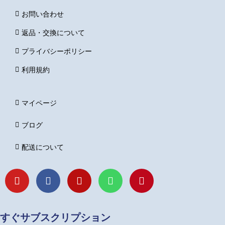
お問い合わせ
返品・交換について
プライバシーポリシー
利用規約
マイページ
ブログ
配送について
Y
F
I
L
P
o
a
n
i
i
u
c
s
n
n
t
e
t
e
t
u
b
a
e
すぐサブスクリプション
b
o
g
r