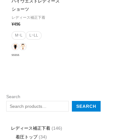
ハイウエストレディース
ショーツ
レディース補正下着
¥
496
M~L
L~LL
Rated
0
out
of
5
Search
SEARCH
レディース補正下着
146
着圧トップ
34