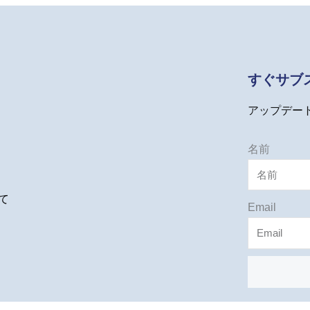
すぐサブ
アップデー
名前
て
Email