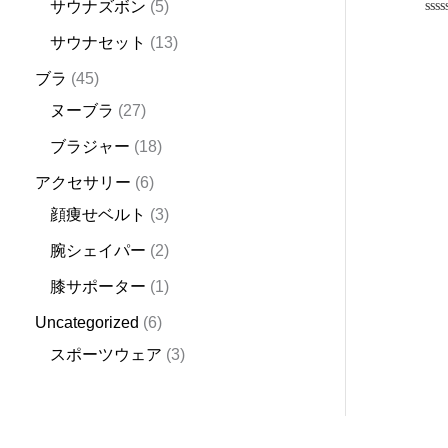
サウナズボン
5
Rat
0
サウナセット
13
out
of
ブラ
45
5
ヌーブラ
27
ブラジャー
18
アクセサリー
6
顔痩せベルト
3
腕シェイパー
2
膝サポーター
1
Uncategorized
6
スポーツウェア
3