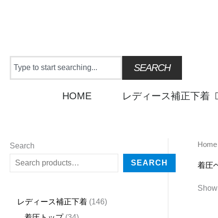
Skip
to
content
Search
SEARCH
HOME
レディース補正下着
Home
2
4
1
9
2
2
6
3
1
6
2
5
3
2
1
2
1
4
3
2
1
6
1
4
Search
5
5
5
p
3
7
p
4
8
p
4
p
p
p
p
5
3
3
p
4
4
p
4
4
SEARCH
着圧
p
p
p
r
p
p
r
p
p
r
p
r
r
r
r
p
p
p
r
p
p
r
6
p
Showi
r
r
r
o
r
r
o
r
r
o
r
o
o
o
o
r
r
r
o
r
r
o
p
r
レディース補正下着
146
o
o
o
d
o
o
d
o
o
d
o
d
d
d
d
o
o
o
d
o
o
d
r
o
着圧トップ
34