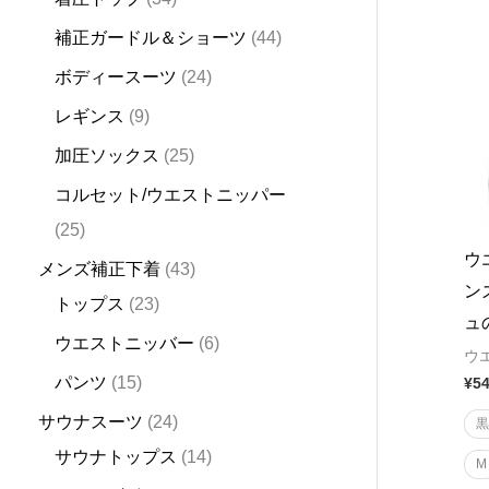
d
d
d
u
d
d
u
d
d
u
d
u
u
u
u
d
d
d
u
d
d
u
o
d
補正ガードル＆ショーツ
44
u
u
u
c
u
u
c
u
u
c
u
c
c
c
c
u
u
u
c
u
u
c
d
u
ボディースーツ
24
c
c
c
t
c
c
t
c
c
t
c
t
t
t
t
c
c
c
t
c
c
t
u
c
t
t
t
s
t
t
s
t
t
s
t
s
s
s
t
t
t
s
t
t
s
c
t
レギンス
9
s
s
s
s
s
s
s
s
s
s
s
s
s
t
s
加圧ソックス
25
s
コルセット/ウエストニッパー
25
ウ
メンズ補正下着
43
ン
トップス
23
ュ
ウエストニッバー
6
ウ
パンツ
15
¥
5
サウナスーツ
24
サウナトップス
14
M