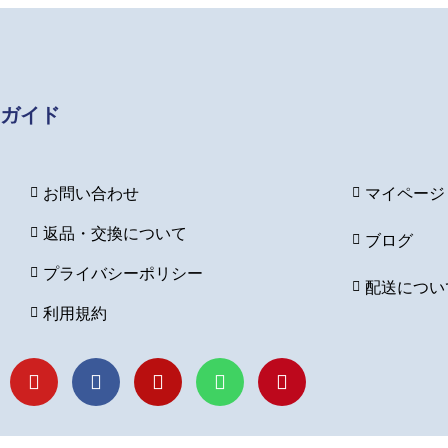
ガイド
お問い合わせ
マイページ
返品・交換について
ブログ
プライバシーポリシー
配送につい
利用規約
Y
F
I
L
P
o
a
n
i
i
u
c
s
n
n
t
e
t
e
t
u
b
a
e