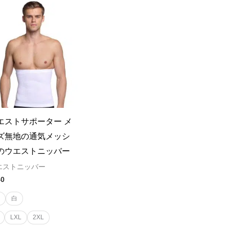
エストサポーター メ
ズ無地の通気メッシ
のウエストニッバー
エストニッバー
40
黒
白
LXL
2XL