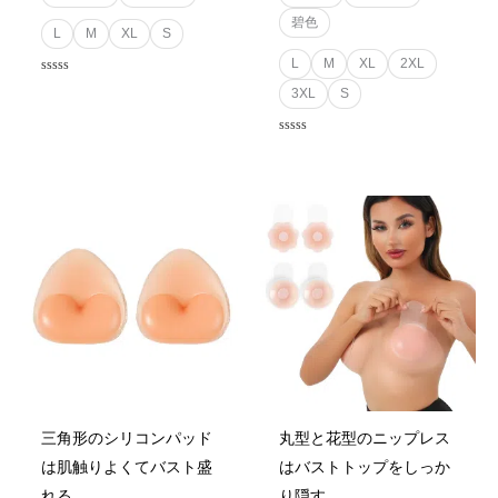
碧色
L
M
XL
S
L
M
XL
2XL
Rated
3XL
S
0
out
of
5
Rated
0
out
of
5
Price
range:
¥120
through
¥180
三角形のシリコンパッド
丸型と花型のニップレス
は肌触りよくてバスト盛
はバストトップをしっか
れる
り隠す