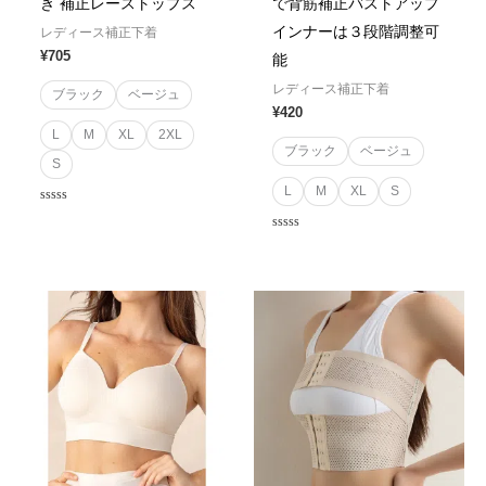
き 補正レーストップス
で背筋補正バストアップ
インナーは３段階調整可
レディース補正下着
¥
705
能
レディース補正下着
ブラック
ベージュ
¥
420
L
M
XL
2XL
ブラック
ベージュ
S
L
M
XL
S
Rated
0
out
Rated
of
0
5
out
of
5