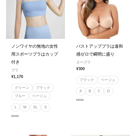
ノンワイヤの無地の女性
バストアップブラは違和
用スポーツブラはカップ
感ゼロで瞬間に盛り
付き
ヌーブラ
¥
300
ブラ
¥
1,170
ブラック
ベージュ
グリーン
ブラック
A
B
C
D
ブルー
ベージュ
Rated
L
M
XL
S
0
out
of
5
Rated
0
out
of
5