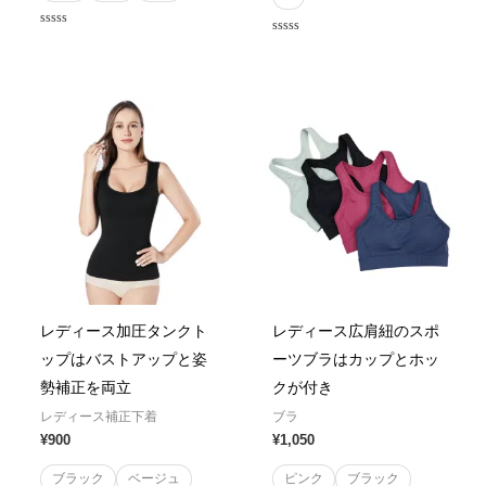
Rated
Rated
0
0
out
out
of
of
5
5
レディース加圧タンクト
レディース広肩紐のスポ
ップはバストアップと姿
ーツブラはカップとホッ
勢補正を両立
クが付き
レディース補正下着
ブラ
¥
900
¥
1,050
ブラック
ベージュ
ピンク
ブラック