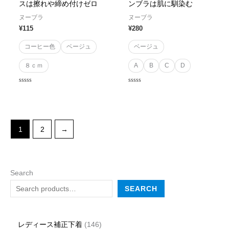
スは擦れや締め付けゼロ
ンブラは肌に馴染む
ヌーブラ
ヌーブラ
¥
115
¥
280
コーヒー色
ベージュ
ベージュ
８ｃｍ
A
B
C
D
Rated
Rated
0
0
out
out
of
of
5
5
1
2
→
Search
SEARCH
レディース補正下着
146