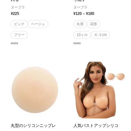
ヌーブラ
ヌーブラ
¥
225
¥
120
–
¥
180
ピンク
ベージュ
丸形
花形
フリー
10ｃｍ
６.５cm
Rated
Rated
0
0
out
out
of
of
5
5
丸型のシリコンニップレ
人気バストアップシリコ