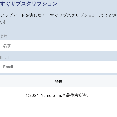
u
b
a
e
すぐサブスクリプション
b
o
g
r
e
o
r
e
アップデートを逃しなく！すぐサブスクリプションしてくださ
k
a
s
m
t
い!
名前
Email
発信
©2024. Yume Silm.全著作権所有。