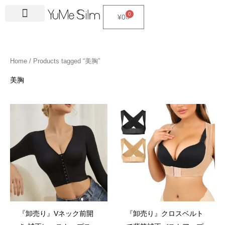
Skip
4
1
9
2
2
6
2
6
3
1
5
3
2
1
4
2
1
3
2
1
6
1
4
2
0
Cart
¥
0
to
5
5
p
3
7
p
4
p
4
8
p
p
p
p
3
5
3
p
4
4
p
4
4
5
content
p
p
r
p
p
r
p
r
p
p
r
r
r
r
p
p
p
r
p
p
r
6
p
p
r
r
o
r
r
o
r
o
r
r
o
o
o
o
r
r
r
o
r
r
o
p
r
r
Home
/ Products tagged “美胸”
o
o
d
o
o
d
o
d
o
o
d
d
d
d
o
o
o
d
o
o
d
r
o
o
d
d
u
d
d
u
d
u
d
d
u
u
u
u
d
d
d
u
d
d
u
o
d
d
美胸
u
u
c
u
u
c
u
c
u
u
c
c
c
c
u
u
u
c
u
u
c
d
u
u
c
c
t
c
c
t
c
t
c
c
t
t
t
t
c
c
c
t
c
c
t
u
c
c
t
t
s
t
t
s
t
s
t
t
s
s
s
t
t
t
s
t
t
s
c
t
t
s
s
s
s
s
s
s
s
s
s
s
s
t
s
s
s
『卸売り』Vネック前開
『卸売り』クロスベルト