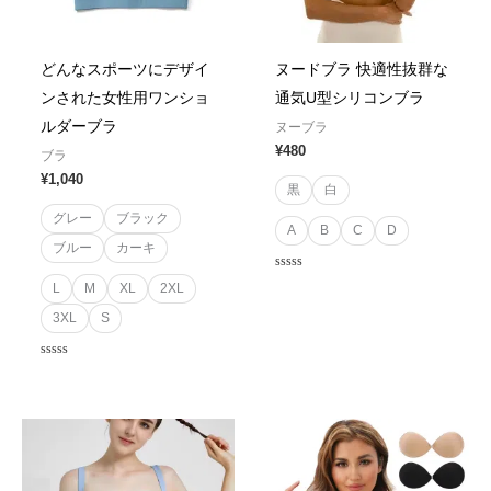
どんなスポーツにデザイ
ヌードブラ 快適性抜群な
ンされた女性用ワンショ
通気U型シリコンブラ
ルダーブラ
ヌーブラ
¥
480
ブラ
¥
1,040
黒
白
グレー
ブラック
A
B
C
D
ブルー
カーキ
Rated
L
M
XL
2XL
0
out
3XL
S
of
5
Rated
0
out
of
5