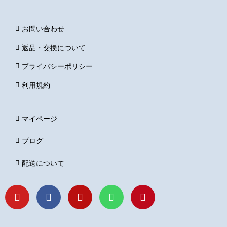
お問い合わせ
返品・交換について
プライバシーポリシー
利用規約
マイページ
ブログ
配送について
Y
F
I
L
P
o
a
n
i
i
u
c
s
n
n
t
e
t
e
t