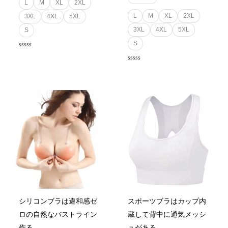
L
M
XL
2XL
L
M
XL
2XL
3XL
4XL
5XL
3XL
4XL
5XL
S
S
Rated
0
out
Rated
of
0
5
out
of
5
Price
range:
¥240
through
¥345
シリコンブラは違和感ゼ
スポーツブラはカップ内
ロの自然なバストライン
蔵して背中に通気メッシ
作る
ュがある