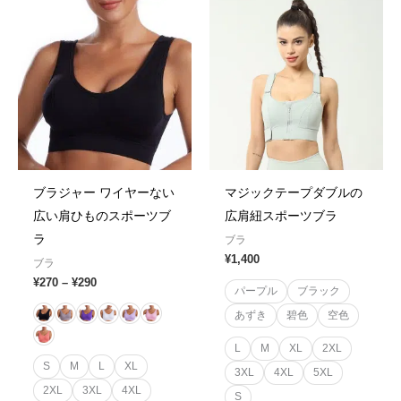
Price
range:
¥270
through
¥290
ブラジャー ワイヤーない
マジックテープダブルの
広い肩ひものスポーツブ
広肩紐スポーツブラ
ラ
ブラ
¥
1,400
ブラ
¥
270
–
¥
290
パープル
ブラック
あずき
碧色
空色
L
M
XL
2XL
S
M
L
XL
3XL
4XL
5XL
2XL
3XL
4XL
S