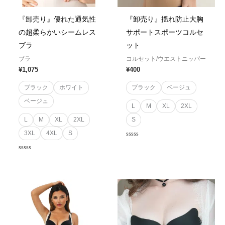
『卸売り』優れた通気性
『卸売り』揺れ防止大胸
の超柔らかいシームレス
サポートスポーツコルセ
ブラ
ット
ブラ
コルセット/ウエストニッパー
¥
1,075
¥
400
ブラック
ホワイト
ブラック
ベージュ
ベージュ
L
M
XL
2XL
L
M
XL
2XL
S
3XL
4XL
S
Rated
0
out
Rated
of
0
5
out
of
5