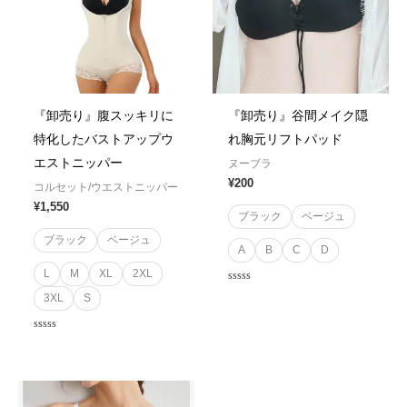
『卸売り』腹スッキリに
『卸売り』谷間メイク隠
特化したバストアップウ
れ胸元リフトパッド
エストニッパー
ヌーブラ
¥
200
コルセット/ウエストニッパー
¥
1,550
ブラック
ベージュ
ブラック
ベージュ
A
B
C
D
L
M
XL
2XL
Rated
3XL
S
0
out
of
5
Rated
0
out
of
5
Price
range: