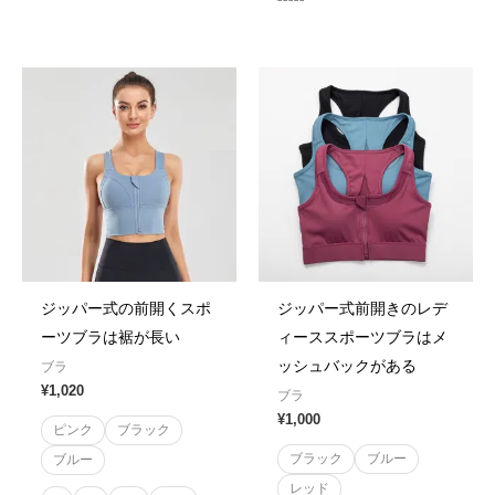
0
out
Rated
of
0
5
out
of
5
ジッパー式の前開くスポ
ジッパー式前開きのレデ
ーツブラは裾が長い
ィーススポーツブラはメ
ッシュバックがある
ブラ
¥
1,020
ブラ
¥
1,000
ピンク
ブラック
ブラック
ブルー
ブルー
レッド