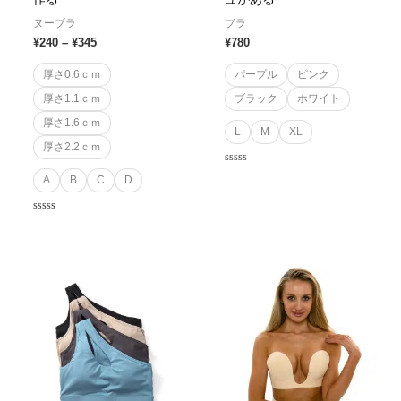
ヌーブラ
ブラ
¥
240
–
¥
345
¥
780
厚さ0.6ｃｍ
パープル
ピンク
厚さ1.1ｃｍ
ブラック
ホワイト
厚さ1.6ｃｍ
L
M
XL
厚さ2.2ｃｍ
Rated
A
B
C
D
0
out
of
5
Rated
0
out
of
5