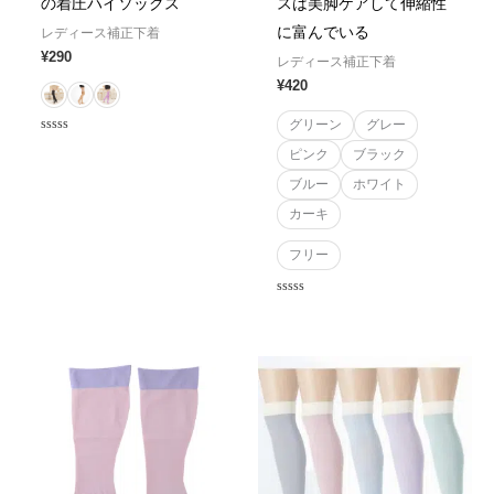
の着圧ハイソックス
スは美脚ケアして伸縮性
に富んでいる
レディース補正下着
¥
290
レディース補正下着
¥
420
グリーン
グレー
Rated
ピンク
ブラック
0
out
of
ブルー
ホワイト
5
カーキ
フリー
Rated
0
out
of
5