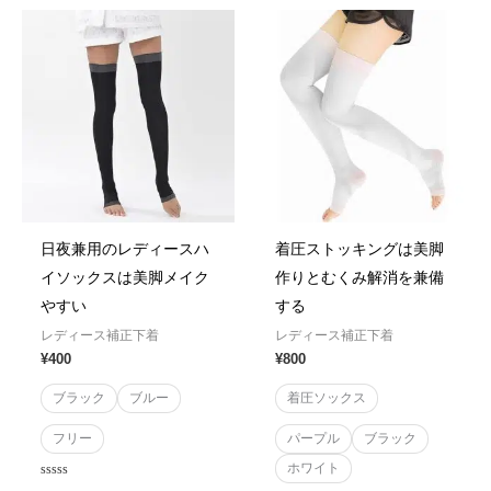
5
5
日夜兼用のレディースハ
着圧ストッキングは美脚
イソックスは美脚メイク
作りとむくみ解消を兼備
やすい
する
レディース補正下着
レディース補正下着
¥
400
¥
800
ブラック
ブルー
着圧ソックス
フリー
パープル
ブラック
ホワイト
Rated