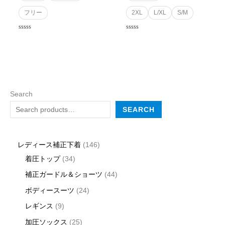
フリー
2XL
L/XL
S/M
Rated
Rated
0
0
out
out
of
of
5
5
Search
SEARCH
レディース補正下着
146
着圧トップ
34
補正ガードル＆ショーツ
44
ボディースーツ
24
レギンス
9
加圧ソックス
25