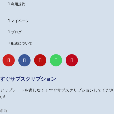
利用規約
マイページ
ブログ
配送について
Y
F
I
L
P
o
a
n
i
i
u
c
s
n
n
t
e
t
e
t
u
b
a
e
すぐサブスクリプション
b
o
g
r
e
o
r
e
アップデートを逃しなく！すぐサブスクリプションしてくださ
k
a
s
m
t
い!
名前