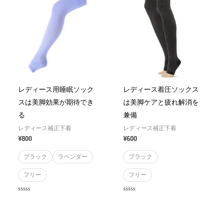
レディース用睡眠ソック
レディース着圧ソックス
スは美脚効果が期待でき
は美脚ケアと疲れ解消を
る
兼備
レディース補正下着
レディース補正下着
¥
800
¥
600
ブラック
ラベンダー
ブラック
フリー
フリー
Rated
Rated
0
0
out
out
of
of