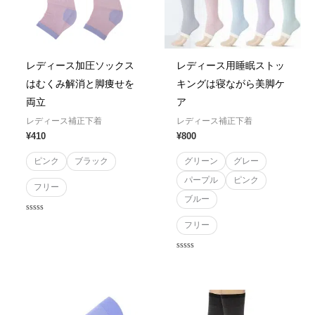
レディース加圧ソックス
レディース用睡眠ストッ
はむくみ解消と脚痩せを
キングは寝ながら美脚ケ
両立
ア
レディース補正下着
レディース補正下着
¥
410
¥
800
ピンク
ブラック
グリーン
グレー
パープル
ピンク
フリー
ブルー
Rated
フリー
0
out
of
5
Rated
0
out
of
5