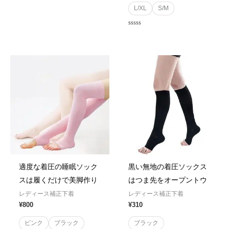
0
L/XL
S/M
out
of
5
Rated
0
out
of
5
適度な着圧の睡眠ソック
黒い無地の着圧ソックス
スは履くだけで美脚作り
はつま先をオープントウ
レディース補正下着
レディース補正下着
¥
800
¥
310
ピンク
ブラック
ブラック