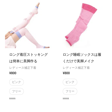
5
5
ロング着圧ストッキング
ロング睡眠ソックスは履
は簡単に美脚作る
くだけで美脚メイク
レディース補正下着
レディース補正下着
¥
800
¥
800
ピンク
ピンク
フリー
フリー
Rated
Rated
0
0
out
out
of
of