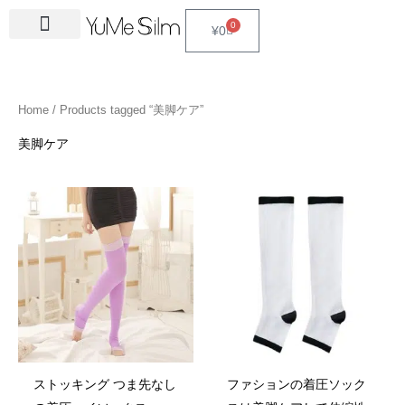
Skip
4
1
9
2
2
6
2
6
3
1
5
3
2
1
4
2
1
3
2
1
6
1
4
2
0
Cart
¥
0
to
5
5
p
3
7
p
4
p
4
8
p
p
p
p
3
5
3
p
4
4
p
4
4
5
content
p
p
r
p
p
r
p
r
p
p
r
r
r
r
p
p
p
r
p
p
r
6
p
p
r
r
o
r
r
o
r
o
r
r
o
o
o
o
r
r
r
o
r
r
o
p
r
r
Home
/ Products tagged “美脚ケア”
o
o
d
o
o
d
o
d
o
o
d
d
d
d
o
o
o
d
o
o
d
r
o
o
d
d
u
d
d
u
d
u
d
d
u
u
u
u
d
d
d
u
d
d
u
o
d
d
美脚ケア
u
u
c
u
u
c
u
c
u
u
c
c
c
c
u
u
u
c
u
u
c
d
u
u
c
c
t
c
c
t
c
t
c
c
t
t
t
t
c
c
c
t
c
c
t
u
c
c
t
t
s
t
t
s
t
s
t
t
s
s
s
t
t
t
s
t
t
s
c
t
t
s
s
s
s
s
s
s
s
s
s
s
s
t
s
s
s
ストッキング つま先なし
ファションの着圧ソック