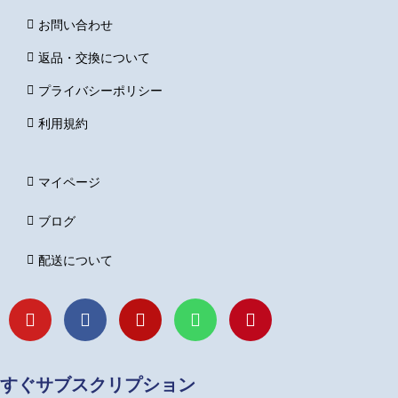
お問い合わせ
返品・交換について
プライバシーポリシー
利用規約
マイページ
ブログ
配送について
Y
F
I
L
P
o
a
n
i
i
u
c
s
n
n
t
e
t
e
t
u
b
a
e
すぐサブスクリプション
b
o
g
r