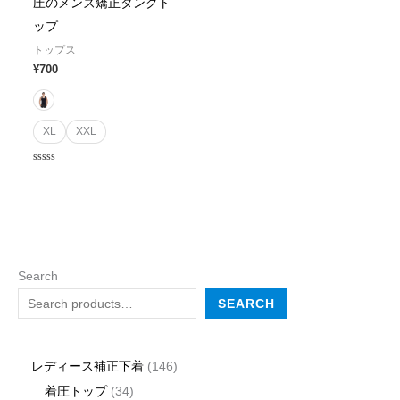
圧のメンズ矯正タンクト
ップ
トップス
¥
700
XL
XXL
Rated
0
out
of
5
Search
SEARCH
レディース補正下着
146
着圧トップ
34