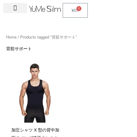
Skip
4
1
9
2
2
6
2
6
3
1
5
3
2
1
4
2
1
3
2
1
6
1
4
2
0
Cart
¥
0
to
5
5
p
3
7
p
4
p
4
8
p
p
p
p
3
5
3
p
4
4
p
4
4
5
content
p
p
r
p
p
r
p
r
p
p
r
r
r
r
p
p
p
r
p
p
r
6
p
p
r
r
o
r
r
o
r
o
r
r
o
o
o
o
r
r
r
o
r
r
o
p
r
r
Home
/ Products tagged “背筋サポート”
o
o
d
o
o
d
o
d
o
o
d
d
d
d
o
o
o
d
o
o
d
r
o
o
d
d
u
d
d
u
d
u
d
d
u
u
u
u
d
d
d
u
d
d
u
o
d
d
背筋サポート
u
u
c
u
u
c
u
c
u
u
c
c
c
c
u
u
u
c
u
u
c
d
u
u
c
c
t
c
c
t
c
t
c
c
t
t
t
t
c
c
c
t
c
c
t
u
c
c
t
t
s
t
t
s
t
s
t
t
s
s
s
t
t
t
s
t
t
s
c
t
t
s
s
s
s
s
s
s
s
s
s
s
s
t
s
s
s
加圧シャツ X 型の背中加