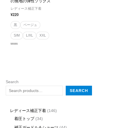
の無地の弾性ソックス
レディース補正下着
¥
220
黒
ベージュ
S/M
L/XL
XXL
Rated
0
out
of
5
Search
SEARCH
レディース補正下着
146
着圧トップ
34
補正ガードル＆ショーツ
44