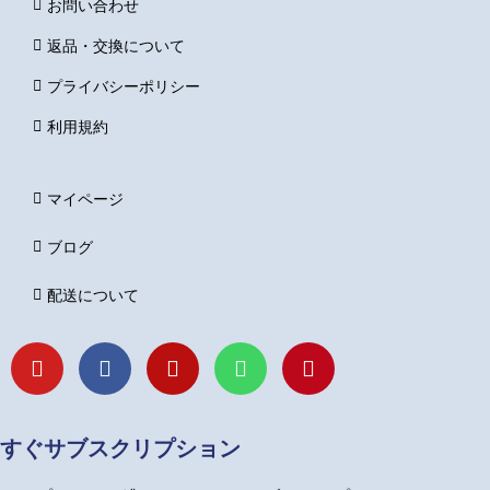
お問い合わせ
返品・交換について
プライバシーポリシー
利用規約
マイページ
ブログ
配送について
Y
F
I
L
P
o
a
n
i
i
u
c
s
n
n
t
e
t
e
t
u
b
a
e
すぐサブスクリプション
b
o
g
r
e
o
r
e