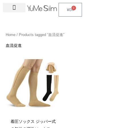
Skip
4
1
9
2
2
6
2
6
3
1
5
3
2
1
4
2
1
3
2
1
6
1
4
2
0
Cart
¥
0
to
5
5
p
3
7
p
4
p
4
8
p
p
p
p
3
5
3
p
4
4
p
4
4
5
content
p
p
r
p
p
r
p
r
p
p
r
r
r
r
p
p
p
r
p
p
r
6
p
p
r
r
o
r
r
o
r
o
r
r
o
o
o
o
r
r
r
o
r
r
o
p
r
r
Home
/ Products tagged “血流促進”
o
o
d
o
o
d
o
d
o
o
d
d
d
d
o
o
o
d
o
o
d
r
o
o
d
d
u
d
d
u
d
u
d
d
u
u
u
u
d
d
d
u
d
d
u
o
d
d
血流促進
u
u
c
u
u
c
u
c
u
u
c
c
c
c
u
u
u
c
u
u
c
d
u
u
c
c
t
c
c
t
c
t
c
c
t
t
t
t
c
c
c
t
c
c
t
u
c
c
t
t
s
t
t
s
t
s
t
t
s
s
s
t
t
t
s
t
t
s
c
t
t
s
s
s
s
s
s
s
s
s
s
s
s
t
s
s
s
着圧ソックス ジッパー式