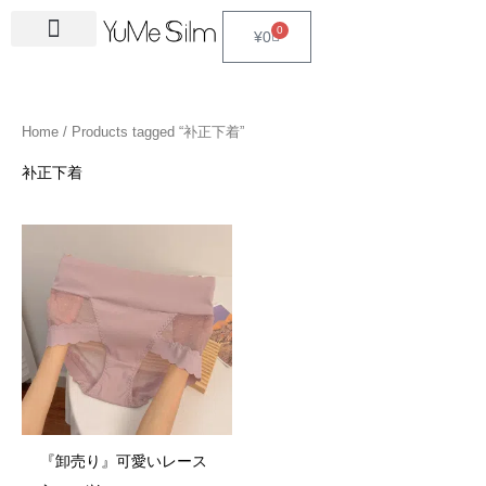
Skip
4
1
9
2
2
6
2
6
3
1
5
3
2
1
4
2
1
3
2
1
6
1
4
2
0
Cart
¥
0
to
5
5
p
3
7
p
4
p
4
8
p
p
p
p
3
5
3
p
4
4
p
4
4
5
content
p
p
r
p
p
r
p
r
p
p
r
r
r
r
p
p
p
r
p
p
r
6
p
p
r
r
o
r
r
o
r
o
r
r
o
o
o
o
r
r
r
o
r
r
o
p
r
r
Home
/ Products tagged “补正下着”
o
o
d
o
o
d
o
d
o
o
d
d
d
d
o
o
o
d
o
o
d
r
o
o
d
d
u
d
d
u
d
u
d
d
u
u
u
u
d
d
d
u
d
d
u
o
d
d
补正下着
u
u
c
u
u
c
u
c
u
u
c
c
c
c
u
u
u
c
u
u
c
d
u
u
c
c
t
c
c
t
c
t
c
c
t
t
t
t
c
c
c
t
c
c
t
u
c
c
t
t
s
t
t
s
t
s
t
t
s
s
s
t
t
t
s
t
t
s
c
t
t
s
s
s
s
s
s
s
s
s
s
s
s
t
s
s
s
『卸売り』可愛いレース