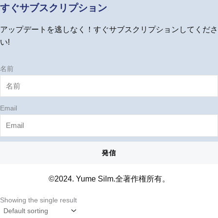
u
b
a
e
すぐサブスクリプション
b
o
g
r
e
o
r
e
アップデートを逃しなく！すぐサブスクリプションしてくださ
k
a
s
m
t
い!
名前
Email
発信
©2024. Yume Silm.全著作権所有。
Showing the single result