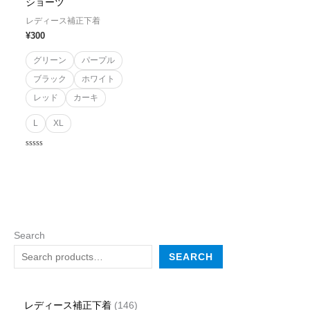
ショーツ
レディース補正下着
¥
300
グリーン
パープル
ブラック
ホワイト
レッド
カーキ
L
XL
Rated
0
out
of
5
Search
SEARCH
レディース補正下着
146