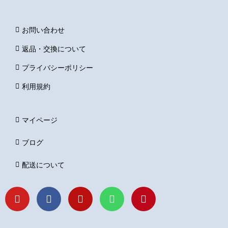
お問い合わせ
返品・交換について
プライバシーポリシー
利用規約
マイページ
ブログ
配送について
Y
F
I
L
P
o
a
n
i
i
u
c
s
n
n
t
e
t
e
t