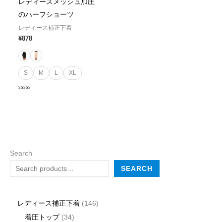
レディースメッシュ加圧
のハーフショーツ
レディース補正下着
¥
878
S
M
L
XL
Rated
0
out
of
5
Search
SEARCH
レディース補正下着
146
着圧トップ
34