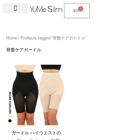
Skip
4
1
9
2
2
6
2
6
3
1
5
3
2
1
4
2
1
3
2
1
6
1
4
2
0
Cart
¥
0
to
5
5
p
3
7
p
4
p
4
8
p
p
p
p
3
5
3
p
4
4
p
4
4
5
content
p
p
r
p
p
r
p
r
p
p
r
r
r
r
p
p
p
r
p
p
r
6
p
p
r
r
o
r
r
o
r
o
r
r
o
o
o
o
r
r
r
o
r
r
o
p
r
r
Home
/ Products tagged “骨盤ケアガードル”
o
o
d
o
o
d
o
d
o
o
d
d
d
d
o
o
o
d
o
o
d
r
o
o
d
d
u
d
d
u
d
u
d
d
u
u
u
u
d
d
d
u
d
d
u
o
d
d
骨盤ケアガードル
u
u
c
u
u
c
u
c
u
u
c
c
c
c
u
u
u
c
u
u
c
d
u
u
c
c
t
c
c
t
c
t
c
c
t
t
t
t
c
c
c
t
c
c
t
u
c
c
t
t
s
t
t
s
t
s
t
t
s
s
s
t
t
t
s
t
t
s
c
t
t
s
s
s
s
s
s
s
s
s
s
s
s
t
s
s
s
ガードル ハイウエストの