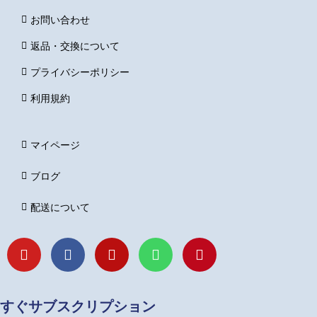
お問い合わせ
返品・交換について
プライバシーポリシー
利用規約
マイページ
ブログ
配送について
Y
F
I
L
P
o
a
n
i
i
u
c
s
n
n
t
e
t
e
t
u
b
a
e
すぐサブスクリプション
b
o
g
r