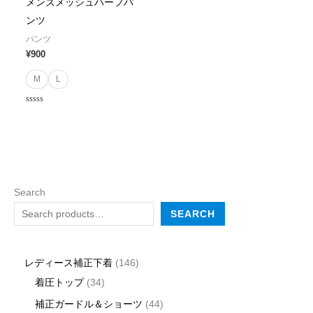
メンズメッシュハーフパ
ンツ
パンツ
¥
900
M
L
Rated
0
out
of
5
Search
SEARCH
レディース補正下着
146
着圧トップ
34
補正ガードル＆ショーツ
44