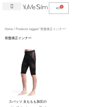
Skip
4
1
9
2
2
6
2
6
3
1
5
3
2
1
4
2
1
3
2
1
6
1
4
2
0
Cart
¥
0
to
5
5
p
3
7
p
4
p
4
8
p
p
p
p
3
5
3
p
4
4
p
4
4
5
content
p
p
r
p
p
r
p
r
p
p
r
r
r
r
p
p
p
r
p
p
r
6
p
p
r
r
o
r
r
o
r
o
r
r
o
o
o
o
r
r
r
o
r
r
o
p
r
r
Home
/ Products tagged “骨盤矯正インナー”
o
o
d
o
o
d
o
d
o
o
d
d
d
d
o
o
o
d
o
o
d
r
o
o
d
d
u
d
d
u
d
u
d
d
u
u
u
u
d
d
d
u
d
d
u
o
d
d
骨盤矯正インナー
u
u
c
u
u
c
u
c
u
u
c
c
c
c
u
u
u
c
u
u
c
d
u
u
c
c
t
c
c
t
c
t
c
c
t
t
t
t
c
c
c
t
c
c
t
u
c
c
t
t
s
t
t
s
t
s
t
t
s
s
s
t
t
t
s
t
t
s
c
t
t
s
s
s
s
s
s
s
s
s
s
s
s
t
s
s
s
スパッツ 太ももも加圧の