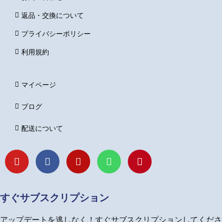
返品・交換について
プライバシーポリシー
利用規約
マイページ
ブログ
配送について
Y
F
I
L
P
o
a
n
i
i
u
c
s
n
n
t
e
t
e
t
u
b
a
e
すぐサブスクリプション
b
o
g
r
e
o
r
e
アップデートを逃しなく！すぐサブスクリプションしてくださ