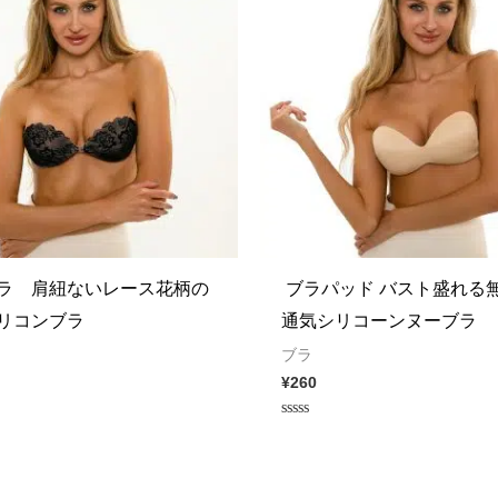
ラ 肩紐ないレース花柄の
ブラパッド バスト盛れる
リコンブラ
通気シリコーンヌーブラ
ブラ
¥
260
Rated
0
out
of
5