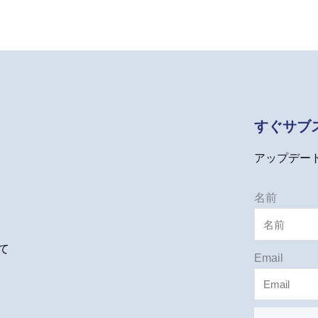
すぐサブ
アップデー
名前
て
Email