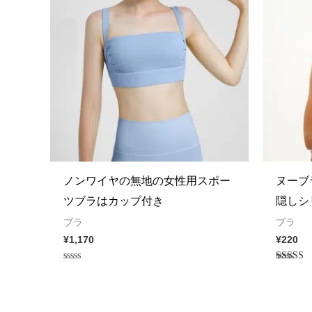
ノンワイヤの無地の女性用スポー
ヌーブ
ツブラはカップ付き
隠しシ
ブラ
ブラ
¥
1,170
¥
220
Rated
Rated
0
5.00
out
out of 5
of
5