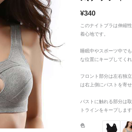
広
¥
340
肩
紐
このナイトブラは伸縮性
の
着心地です。
ノ
ン
睡眠中やスポーツ中でも
ワ
な位置にキープしてくれ
イ
ヤ
フロント部分は左右独立
ー
は右上側にバストを寄せ
通
気
バストに触れる部分は取
ブ
トラインをキープします
ラ
色
ジ