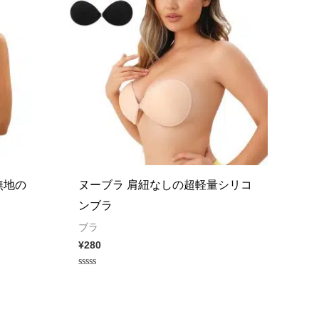
無地の
ヌーブラ 肩紐なしの超軽量シリコ
ンブラ
ブラ
¥
280
Rated
0
out
of
5