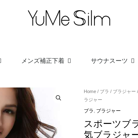
メンズ補正下着
サウナスーツ
ス
Home
/
ブラ
/
ブラジャー
ラジャー
ポ
ー
ブラ
,
ブラジャー
ツ
スポーツブ
ブ
気ブラジャ
ラ