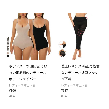
out
Rated
of
0
5
out
of
5
ボディスーツ 腰が超くび
着圧レギンス 補正力抜群
れの細肩紐のレディース
なレディース通気メッシ
ボディシェイパー
ュ下着
レディース補正下着
レディース補正下着
¥
800
¥
387
Rated
Rated
0
0
out
out
of
of