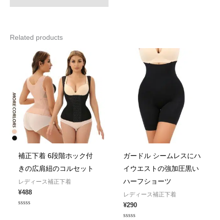
Related products
補正下着 6段階ホック付
ガードル シームレスにハ
きの広肩紐のコルセット
イウエストの強加圧黒い
ハーフショーツ
レディース補正下着
¥
488
レディース補正下着
¥
290
Rated
0