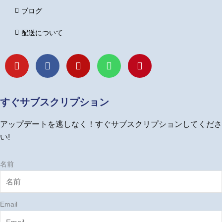
ブログ
配送について
Y
F
I
L
P
o
a
n
i
i
u
c
s
n
n
t
e
t
e
t
u
b
a
e
すぐサブスクリプション
b
o
g
r
e
o
r
e
アップデートを逃しなく！すぐサブスクリプションしてくださ
k
a
s
m
t
い!
名前
Email