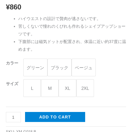
き
¥
860
の
ハイウエストの設計で贅肉が逃さないです。
ハ
苦しくないで憧れのくびれも作れるシェイプアップショー
イ
ツです。
ウ
下腹部には磁気ドットが配置され、体温に近い約37度に温
エ
めます。
ス
ト
カラー
速
グリーン
ブラック
ベージュ
乾
ガ
サイズ
L
M
XL
2XL
ー
ド
ル
は
ADD TO CART
お
腹
SKU:
YM-G018-B