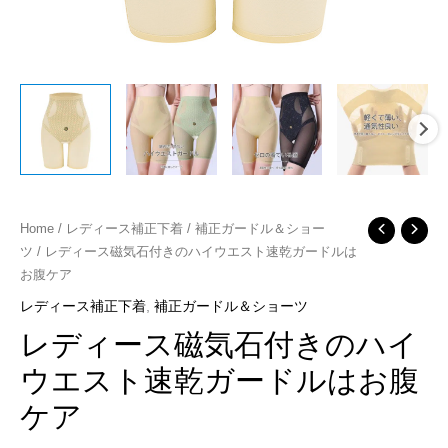
レ
Home
/
レディース補正下着
/
補正ガードル＆ショー
ツ
/ レディース磁気石付きのハイウエスト速乾ガードルは
デ
お腹ケア
ィ
レディース補正下着
,
補正ガードル＆ショーツ
ー
ス
レディース磁気石付きのハイ
磁
ウエスト速乾ガードルはお腹
気
ケア
石
付