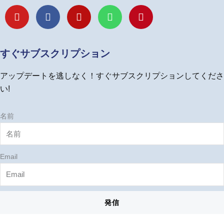
Y
F
I
L
P
o
a
n
i
i
u
c
s
n
n
t
e
t
e
t
u
b
a
e
すぐサブスクリプション
b
o
g
r
e
o
r
e
アップデートを逃しなく！すぐサブスクリプションしてくださ
k
a
s
m
t
い!
名前
Email
発信