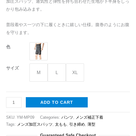
加圧スパッツ、通気性と弾性を持ち合わせた生地が下半身をしっ
エ
かり包み込みます。
ス
ト
普段着やス一ツの下に履くときに嬉しい仕様。腹巻のようにお腹
メ
を守ります。
ン
ズ
色
黒
い
薄
サイズ
M
L
XL
型
パ
ン
ツ
ADD TO CART
quantity
SKU:
YM-MP09
Categories:
パンツ
,
メンズ補正下着
Tags:
メンズ加圧スパッツ
,
太もも
,
引き締め
,
薄型
Guaranteed Safe Checkout