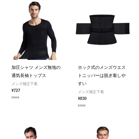
加圧シャツ メンズ無地の
ホック式のメンズウエス
通気長袖トップス
トニッパーは脱ぎ着しや
すい
メンズ補正下着
¥
727
メンズ補正下着
¥
830
Rated
0
out
Rated
of
0
5
out
of
5