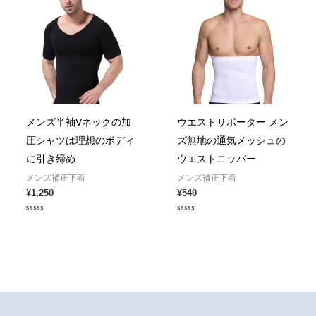
メンズ半袖Vネックの加
ウエストサポーター メン
圧シャツは理想のボディ
ズ無地の通気メッシュの
に引き締め
ウエストニッバー
メンズ補正下着
メンズ補正下着
¥
1,250
¥
540
Rated
Rated
0
0
out
out
of
of
5
5