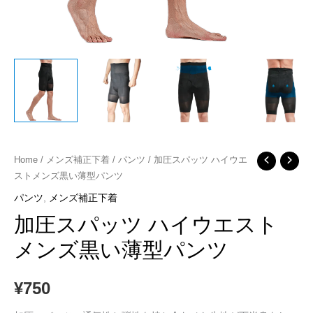
加
Home
/
メンズ補正下着
/
パンツ
/ 加圧スパッツ ハイウエ
ストメンズ黒い薄型パンツ
圧
ス
パンツ
,
メンズ補正下着
パ
加圧スパッツ ハイウエスト
ッ
メンズ黒い薄型パンツ
ツ
ハ
¥
750
イ
ウ