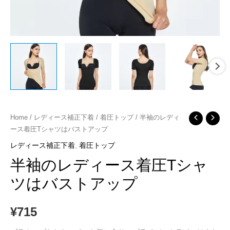
半
Home
/
レディース補正下着
/
着圧トップ
/ 半袖のレディ
ース着圧Tシャツはバストアップ
袖
の
レディース補正下着
,
着圧トップ
レ
半袖のレディース着圧Tシャ
デ
ツはバストアップ
ィ
ー
¥
715
ス
着