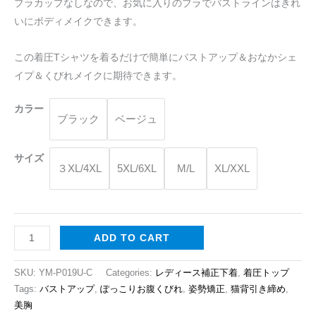
ブラカップなしなので、お気に入りのブラでバストラインはきれ
圧
いにボディメイクできます。
T
シ
この着圧Tシャツを着るだけで簡単にバストアップ＆おなかシェ
ャ
イプ＆くびれメイクに期待できます。
ツ
は
カラー
ブラック
ベージュ
バ
ス
ト
サイズ
３XL/4XL
5XL/6XL
M/L
XL/XXL
ア
ッ
プ
quantity
ADD TO CART
SKU:
YM-P019U-C
Categories:
レディース補正下着
,
着圧トップ
Tags:
バストアップ
,
ぽっこりお腹くびれ
,
姿勢矯正
,
猫背引き締め
,
美胸