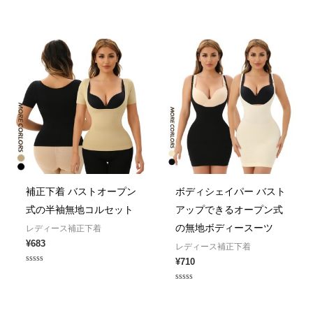
Rated
Rated
0
0
out
out
of
of
5
5
補正下着 バストオープン
ボディシェイパー バスト
式の半袖無地コルセット
アップできるオープン式
の無地ボディースーツ
レディース補正下着
¥
683
レディース補正下着
¥
710
Rated
0
out
Rated
of
0
5
out