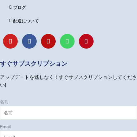
ブログ
配送について
Y
F
I
L
P
o
a
n
i
i
u
c
s
n
n
t
e
t
e
t
u
b
a
e
すぐサブスクリプション
b
o
g
r
e
o
r
e
アップデートを逃しなく！すぐサブスクリプションしてくださ
k
a
s
m
t
い!
名前
Email