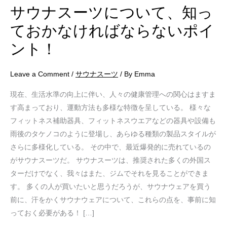
っ
サウナスーツについて、知っ
て
ておかなければならないポイ
お
ント！
か
な
け
Leave a Comment
/
サウナスーツ
/ By
Emma
れ
現在、生活水準の向上に伴い、人々の健康管理への関心はますま
ば
す高まっており、運動方法も多様な特徴を呈している。 様々な
な
フィットネス補助器具、フィットネスウエアなどの器具や設備も
ら
雨後のタケノコのように登場し、あらゆる種類の製品スタイルが
な
さらに多様化している。 その中で、最近爆発的に売れているの
い
がサウナスーツだ。 サウナスーツは、推奨された多くの外国ス
ポ
ターだけでなく、我々はまた、ジムでそれを見ることができま
イ
す。 多くの人が買いたいと思うだろうが、サウナウェアを買う
ン
前に、汗をかくサウナウェアについて、これらの点を、事前に知
ト！
っておく必要がある！ […]