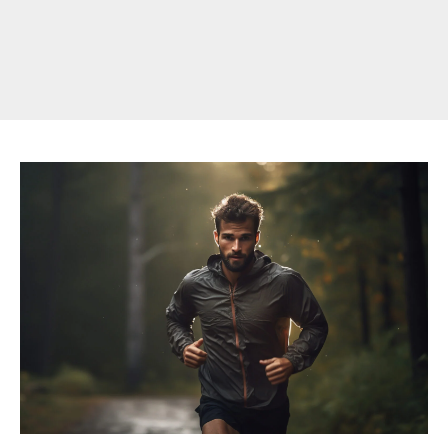
サ
ウ
ナ
ス
ー
ツ
に
つ
い
て、
知