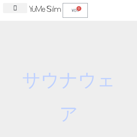
Skip
S
0
Cart
¥
0
to
e
content
a
r
c
h
f
o
r
サウナウェ
:
ア