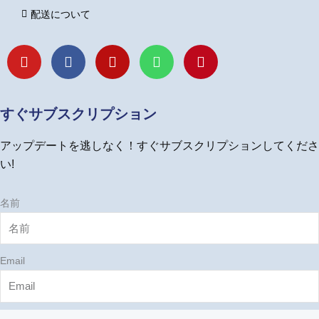
配送について
Y
F
I
L
P
o
a
n
i
i
u
c
s
n
n
t
e
t
e
t
u
b
a
e
すぐサブスクリプション
b
o
g
r
e
o
r
e
アップデートを逃しなく！すぐサブスクリプションしてくださ
k
a
s
m
t
い!
名前
Email