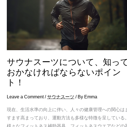
ー
ツ
に
つ
い
て、
知
サウナスーツについて、知っ
っ
おかなければならないポイン
て
お
ト！
か
な
Leave a Comment
/
サウナスーツ
/ By
Emma
け
現在、生活水準の向上に伴い、人々の健康管理への関心は
れ
すます高まっており、運動方法も多様な特徴を呈している
ば
様々なフィットネス補助器具、フィットネスウエアなどの