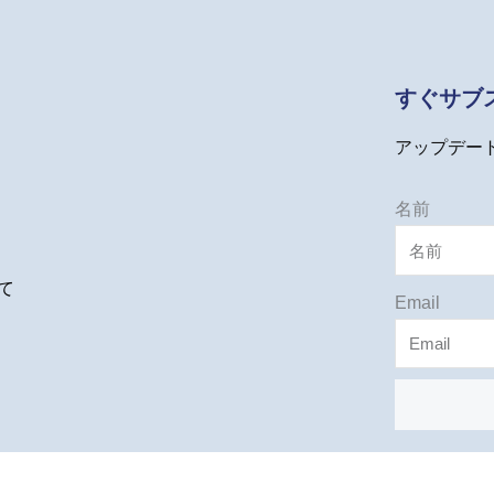
すぐサブ
アップデー
名前
て
Email