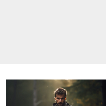
サ
ウ
ナ
ス