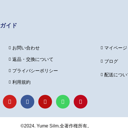
ガイド
お問い合わせ
マイページ
返品・交換について
ブログ
プライバシーポリシー
配送につい
利用規約
Y
F
I
L
P
o
a
n
i
i
u
c
s
n
n
t
e
t
e
t
u
b
a
e
b
o
g
r
©2024. Yume Silm.全著作権所有。