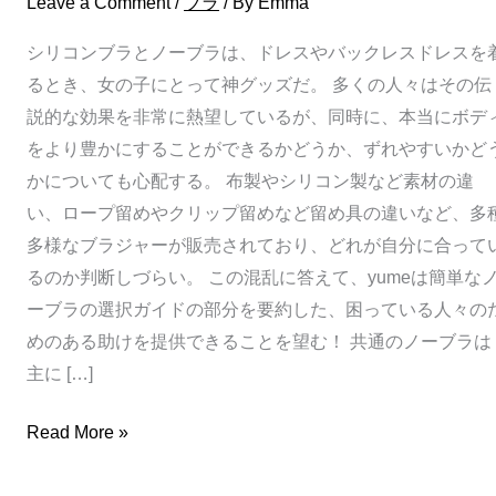
Leave a Comment
/
ブラ
/ By
Emma
方
法
シリコンブラとノーブラは、ドレスやバックレスドレスを
るとき、女の子にとって神グッズだ。 多くの人々はその伝
説的な効果を非常に熱望しているが、同時に、本当にボデ
をより豊かにすることができるかどうか、ずれやすいかど
かについても心配する。 布製やシリコン製など素材の違
い、ロープ留めやクリップ留めなど留め具の違いなど、多
多様なブラジャーが販売されており、どれが自分に合って
るのか判断しづらい。 この混乱に答えて、yumeは簡単な
ーブラの選択ガイドの部分を要約した、困っている人々の
めのある助けを提供できることを望む！ 共通のノーブラは
主に […]
Read More »