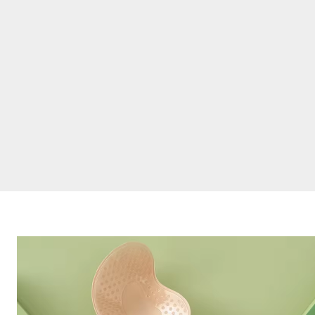
シ
リ
コ
ン