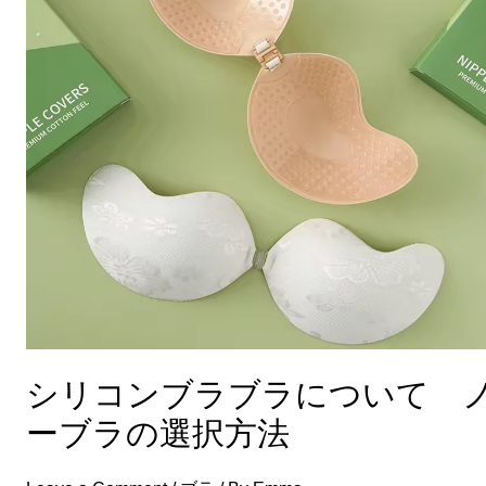
ブ
ラ
ブ
ラ
に
つ
い
て
ノ
ー
ブ
ラ
シリコンブラブラについて 
の
ーブラの選択方法
選
択