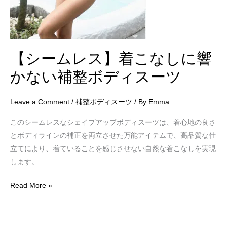
か
な
い
補
【シームレス】着こなしに響
整
ボ
かない補整ボディスーツ
デ
ィ
Leave a Comment
/
補整ボディスーツ
/ By
Emma
ス
このシームレスなシェイプアップボディスーツは、着心地の良さ
ー
とボディラインの補正を両立させた万能アイテムで、高品質な仕
ツ
立てにより、着ていることを感じさせない自然な着こなしを実現
します。
Read More »