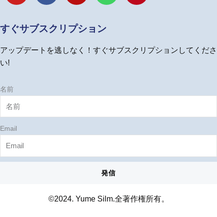
u
c
s
n
n
t
e
t
e
t
u
b
a
e
すぐサブスクリプション
b
o
g
r
e
o
r
e
アップデートを逃しなく！すぐサブスクリプションしてくださ
k
a
s
m
t
い!
名前
Email
発信
©2024. Yume Silm.全著作権所有。