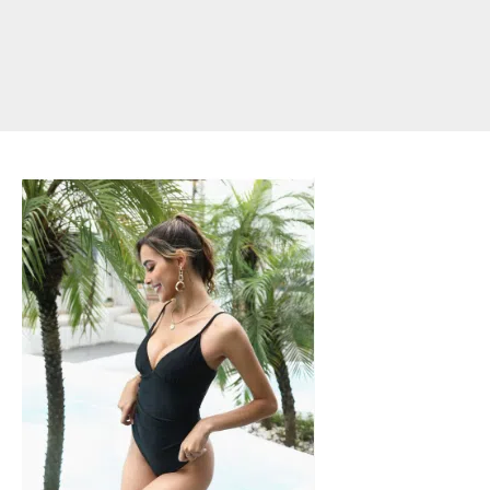
【シ
ー
ム
レ
ス】
着
こ
な
し
に
響