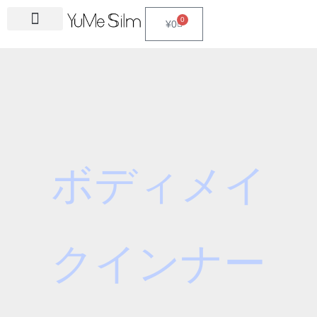
Skip
S
0
Cart
¥
0
to
e
content
a
r
c
h
f
o
r
ボディメイ
:
クインナー