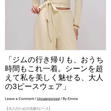
お
う
ち
時
間
も
こ
れ
一
「ジムの行き帰りも、おうち
着。
時間もこれ一着。シーンを超
シ
ー
えて私を美しく魅せる、大人
ン
の3ピースウェア」
を
超
Leave a Comment
/
Uncategorized
/ By
Emma
え
て
【大人のための洗練3ピース】