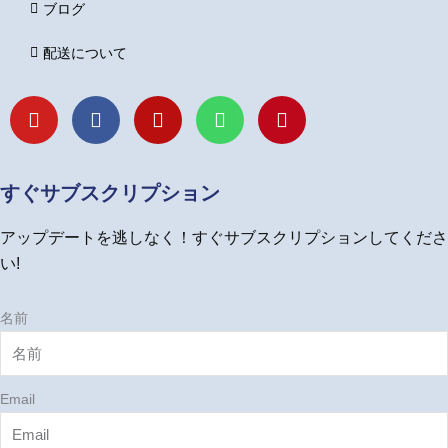
ブログ
配送について
Y
F
I
L
P
o
a
n
i
i
u
c
s
n
n
t
e
t
e
t
u
b
a
e
すぐサブスクリプション
b
o
g
r
e
o
r
e
アップデートを逃しなく！すぐサブスクリプションしてくださ
k
a
s
m
t
い!
名前
Email