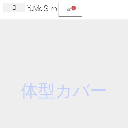
Skip
S
0
Cart
¥
0
to
e
content
a
r
c
h
f
o
r
:
体型カバー