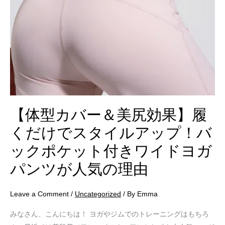
く
だ
け
で
ス
タ
イ
ル
【体型カバー＆美尻効果】履
ア
ッ
くだけでスタイルアップ！バ
プ！
ックポケット付きワイドヨガ
バ
ッ
パンツが人気の理由
ク
ポ
Leave a Comment
/
Uncategorized
/ By
Emma
ケ
みなさん、こんにちは！ ヨガやジムでのトレーニングはもちろ
ッ