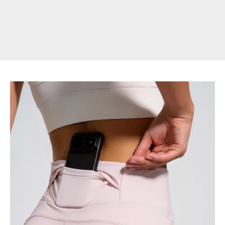
【体
型
カ
バ
ー
＆
美
尻
効
果】
履