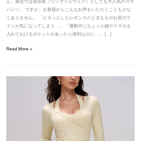
ん、最近では普段着（ワンマイルウェア）としても大人気のヨガ
ト
パンツ。 ですが、お客様からこんなお声をいただくことも少な
付
くありません。 「ピタッとしたレギンスだと太ももやお尻のラ
き
インが気になってしまう…」 「運動中にちょっと鍵やスマホを
ワ
入れておけるポケットがあったら便利なのに…」 […]
イ
ド
Read More »
ヨ
ガ
パ
ン
「ジ
ツ
ム
が
の
人
行
気
き
の
帰
理
り
由
も、