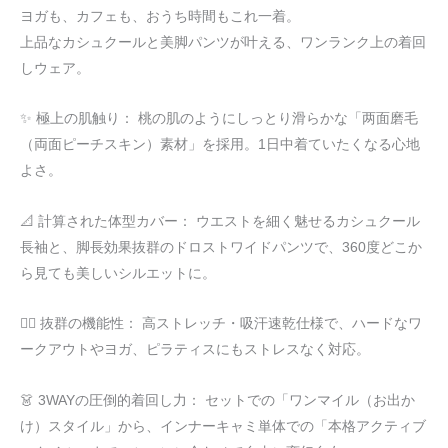
私
ヨガも、カフェも、おうち時間もこれ一着。
を
上品なカシュクールと美脚パンツが叶える、ワンランク上の着回
美
しウェア。
し
く
✨ 極上の肌触り： 桃の肌のようにしっとり滑らかな「两面磨毛
魅
（両面ピーチスキン）素材」を採用。1日中着ていたくなる心地
せ
よさ。
る、
大
📐 計算された体型カバー： ウエストを細く魅せるカシュクール
人
長袖と、脚長効果抜群のドロストワイドパンツで、360度どこか
の
ら見ても美しいシルエットに。
3
ピ
🏃‍♀️ 抜群の機能性： 高ストレッチ・吸汗速乾仕様で、ハードなワ
ー
ークアウトやヨガ、ピラティスにもストレスなく対応。
ス
ウ
👗 3WAYの圧倒的着回し力： セットでの「ワンマイル（お出か
ェ
け）スタイル」から、インナーキャミ単体での「本格アクティブ