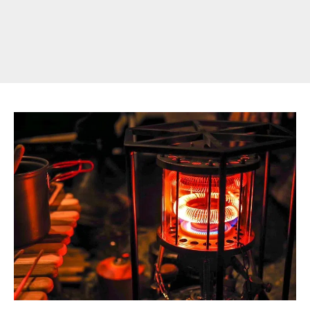
遠
赤
外
線
を
2
ヶ
月、
3
ヶ
月