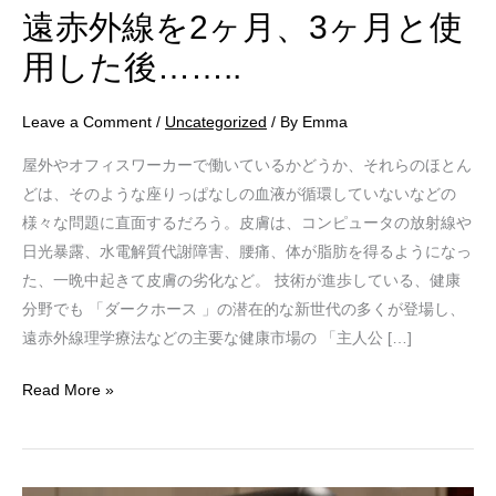
と
遠赤外線を2ヶ月、3ヶ月と使
使
用した後……..
用
し
Leave a Comment
/
Uncategorized
/ By
Emma
た
後……..
屋外やオフィスワーカーで働いているかどうか、それらのほとん
どは、そのような座りっぱなしの血液が循環していないなどの
様々な問題に直面するだろう。皮膚は、コンピュータの放射線や
日光暴露、水電解質代謝障害、腰痛、体が脂肪を得るようになっ
た、一晩中起きて皮膚の劣化など。 技術が進歩している、健康
分野でも 「ダークホース 」の潜在的な新世代の多くが登場し、
遠赤外線理学療法などの主要な健康市場の 「主人公 […]
Read More »