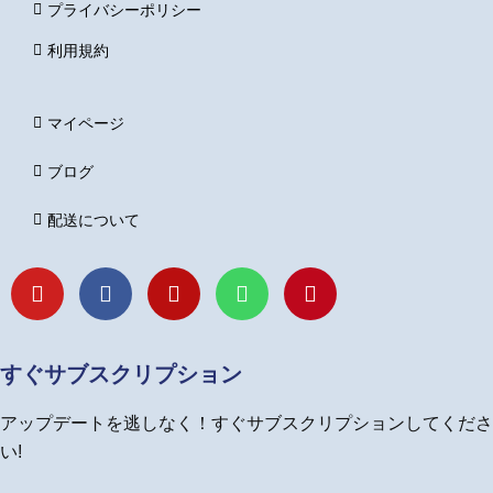
プライバシーポリシー
利用規約
マイページ
ブログ
配送について
Y
F
I
L
P
o
a
n
i
i
u
c
s
n
n
t
e
t
e
t
u
b
a
e
すぐサブスクリプション
b
o
g
r
e
o
r
e
アップデートを逃しなく！すぐサブスクリプションしてくださ
k
a
s
m
t
い!