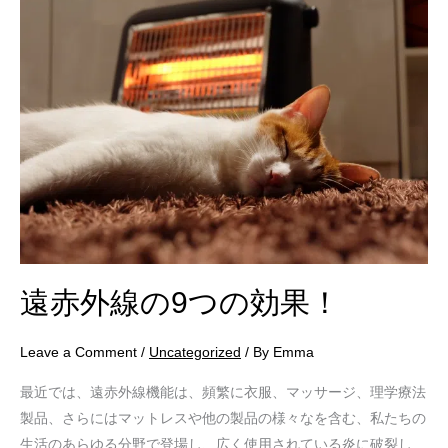
遠
赤
外
線
の
9
つ
の
効
果！
遠赤外線の9つの効果！
Leave a Comment
/
Uncategorized
/ By
Emma
最近では、遠赤外線機能は、頻繁に衣服、マッサージ、理学療法
製品、さらにはマットレスや他の製品の様々なを含む、私たちの
生活のあらゆる分野で登場し、広く使用されている炎に破裂し