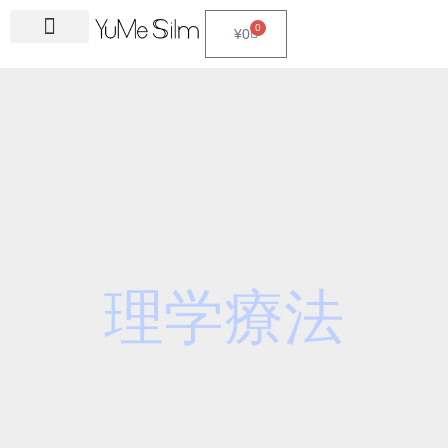
Skip
S
0
Cart
¥
0
to
e
content
a
r
c
h
f
o
r
:
理学療法