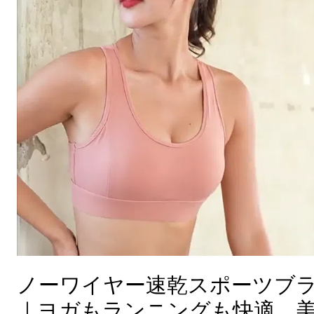
ヤ
ー
速
乾
ス
ポ
ー
ツ
ブ
ラ
｜
ヨ
ガ
も
ノーワイヤー速乾スポーツブ
ラ
｜ヨガもランニングも快適、