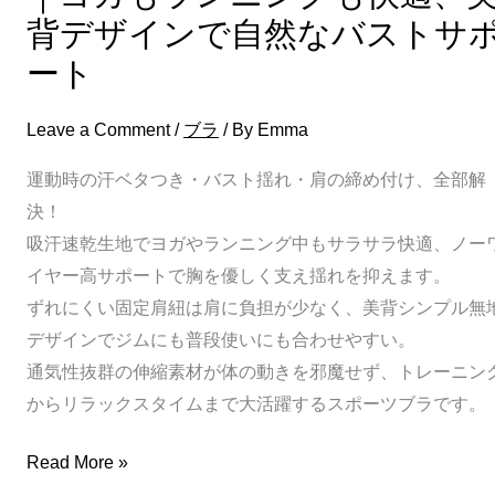
ン
背デザインで自然なバストサ
ニ
ート
ン
グ
Leave a Comment
/
ブラ
/ By
Emma
も
快
運動時の汗ベタつき・バスト揺れ・肩の締め付け、全部解
適、
決！
美
吸汗速乾生地でヨガやランニング中もサラサラ快適、ノー
背
イヤー高サポートで胸を優しく支え揺れを抑えます。
デ
ずれにくい固定肩紐は肩に負担が少なく、美背シンプル無
ザ
デザインでジムにも普段使いにも合わせやすい。
イ
通気性抜群の伸縮素材が体の動きを邪魔せず、トレーニン
ン
からリラックスタイムまで大活躍するスポーツブラです。
で
自
Read More »
然