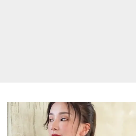
ノ
ー
ワ
イ