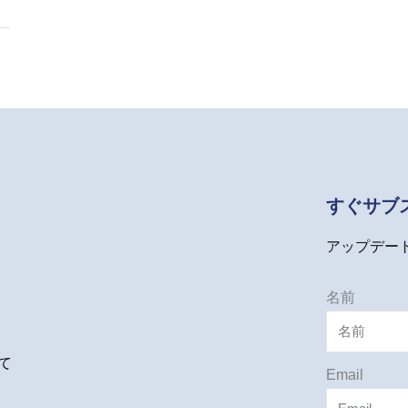
すぐサブ
アップデー
名前
て
Email