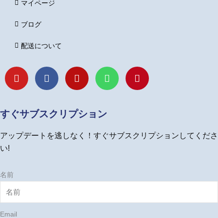
マイページ
ブログ
配送について
Y
F
I
L
P
o
a
n
i
i
u
c
s
n
n
t
e
t
e
t
u
b
a
e
すぐサブスクリプション
b
o
g
r
e
o
r
e
アップデートを逃しなく！すぐサブスクリプションしてくださ
k
a
s
m
t
い!
名前
Email