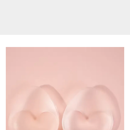
平
ら
な
胸
を
大
き
な
胸
に
見