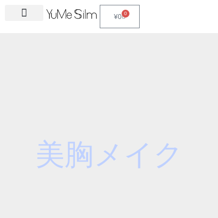
Skip
S
0
Cart
¥
0
to
e
content
a
r
c
h
f
o
r
:
美胸メイク