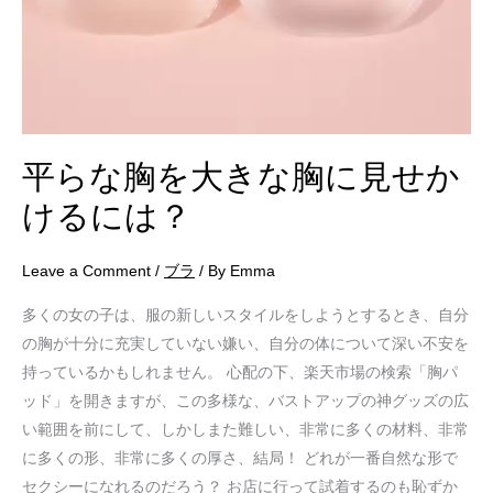
せ
か
け
る
に
は？
平らな胸を大きな胸に見せか
けるには？
Leave a Comment
/
ブラ
/ By
Emma
多くの女の子は、服の新しいスタイルをしようとするとき、自分
の胸が十分に充実していない嫌い、自分の体について深い不安を
持っているかもしれません。 心配の下、楽天市場の検索「胸パ
ッド」を開きますが、この多様な、バストアップの神グッズの広
い範囲を前にして、しかしまた難しい、非常に多くの材料、非常
に多くの形、非常に多くの厚さ、結局！ どれが一番自然な形で
セクシーになれるのだろう？ お店に行って試着するのも恥ずか